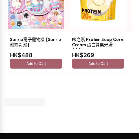
Sanrio電子寵物機 【Sanrio
味之素 Protein Soup Corn
s
他媽哥池】
Cream 蛋白質粟米湯
油 
600g
HK$488
HK$269
H
Add to Cart
Add to Cart