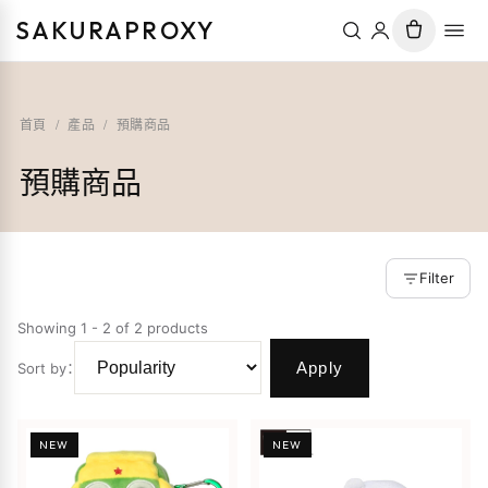
SAKURAPROXY
首頁
/
產品
/
預購商品
預購商品
Filter
Showing 1 - 2 of 2 products
Apply
Sort by
：
NEW
NEW