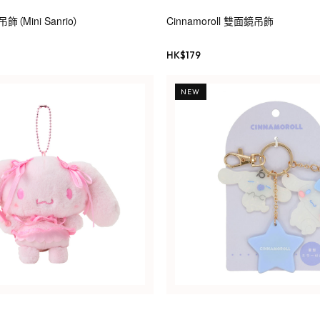
Mini Sanrio）
Cinnamoroll 雙面鏡吊飾
HK$
179
NEW