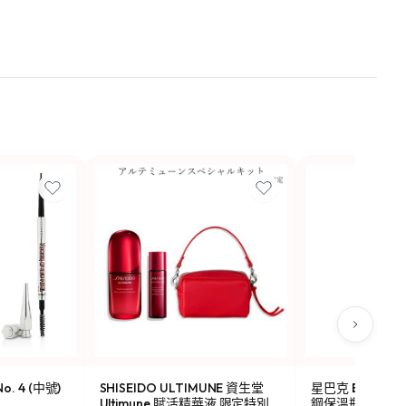
o. 4 (中號)
SHISEIDO ULTIMUNE 資生堂
星巴克 Been Ther
Ultimune 賦活精華液 限定特別
鋼保溫瓶 473ml