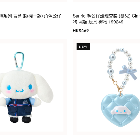
漫婚禮系列 盲盒（隨機一款）角色公仔
Sanrio 毛公仔護理套裝 (嬰兒) Cinn
狗 照顧 玩具 禮物 199249
HK$
469
NEW