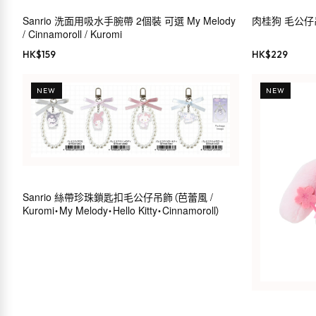
Sanrio 洗面用吸水手腕帶 2個裝 可選 My Melody
肉桂狗 毛公仔吊飾（
/ Cinnamoroll / Kuromi
HK$
159
HK$
229
NEW
NEW
Sanrio 絲帶珍珠鎖匙扣毛公仔吊飾（芭蕾風 /
Kuromi・My Melody・Hello Kitty・Cinnamoroll）