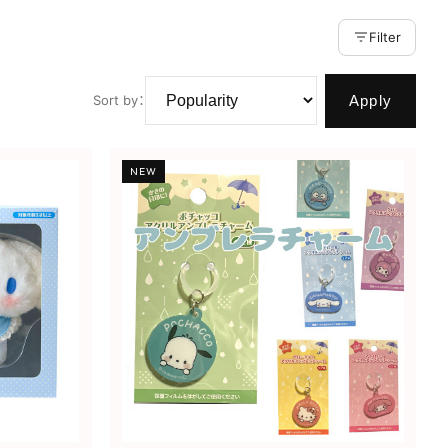
Filter
Apply
Sort by
：
NEW