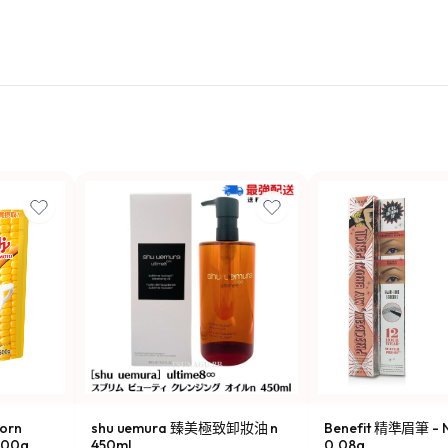
orn
shu uemura 臻美極致卸妝油 n
Benefit 精準眉筆 - N
00g
450ml
0.08g