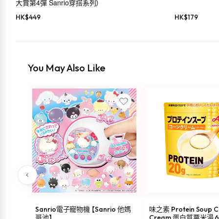
大賞第4彈 Sanrio穿搭系列）
HK$
449
HK$
179
You May Also Like
Sanrio電子寵物機 【Sanrio 他媽
味之素 Protein Soup C
哥池】
Cream 蛋白質粟米湯 6