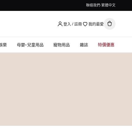
聯絡我們
繁體中文
登入 / 註冊
我的最愛
娛樂
母嬰・兒童用品
寵物用品
雜誌
特價優惠