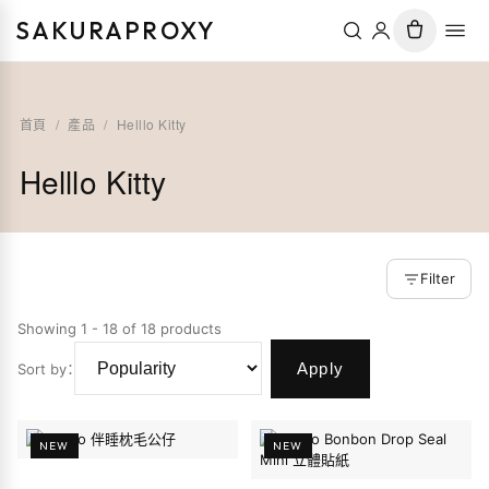
SAKURAPROXY
首頁
/
產品
/
Helllo Kitty
Helllo Kitty
Filter
Showing 1 - 18 of 18 products
Apply
Sort by
：
NEW
NEW