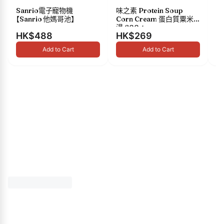
Sanrio電子寵物機
味之素 Protein Soup
s
【Sanrio 他媽哥池】
Corn Cream 蛋白質粟米
油 
湯 600g
HK$488
HK$269
H
Add to Cart
Add to Cart