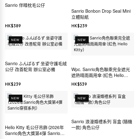
Sanrio 伴睡枕毛公仔
Sanrio Bonbon Drop Seal Mini
立體貼紙
HK$
389
HK$
239
NEW
NEW
Sanrio ふんばるず 坐姿守護毛絨
公仔 改善駝背 辦公室必備
Wpc. Sanrio角色聯乘完全遮光
遮熱晴雨兩用傘（紅色 Hello
Kitty）
HK$
239
HK$
539
NEW
NEW
Sanrio 浪漫婚禮系列 盲盒（隨機
Hello Kitty 毛公仔吊飾（2026年
一款）角色公仔
Sanrio角色大獎第4彈 Sanrio穿
搭系列）