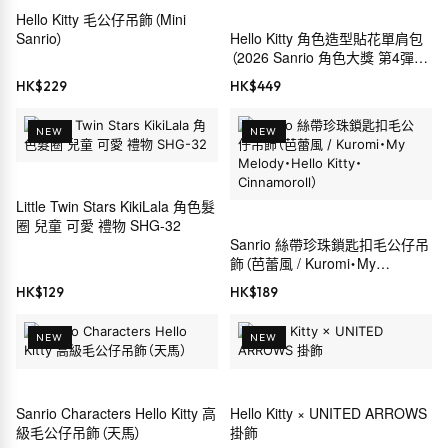
Hello Kitty 毛公仔吊飾（Mini
Sanrio）
Hello Kitty 角色造型貼花單肩包
（2026 Sanrio 角色大獎 第4彈
Sanrio 穿搭系列）
HK$
229
HK$
449
NEW
NEW
Little Twin Stars KikiLala 角色髮
圈 兒童 可愛 禮物 SHG-32
Sanrio 絲帶珍珠鎖匙扣毛公仔吊
飾（芭蕾風 / Kuromi・My
Melody・Hello Kitty・
HK$
129
HK$
189
Cinnamoroll）
NEW
NEW
Sanrio Characters Hello Kitty 高
Hello Kitty × UNITED ARROWS
級毛公仔吊飾（天馬）
掛飾