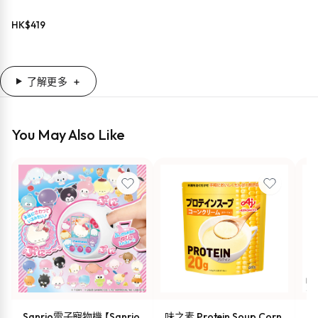
HK$
419
了解更多
You May Also Like
Sanrio電子寵物機 【Sanrio
味之素 Protein Soup Corn
s