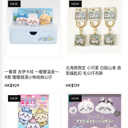
NEW
NEW
北海道限定 小可愛 白臉山雀 造
一番賞 吉伊卡哇 ～暖暖溫泉～
型鑰匙扣 毛公仔吊飾
A賞 暖暖錢湯小物收納公仔
HK$
929
HK$
139
NEW
NEW