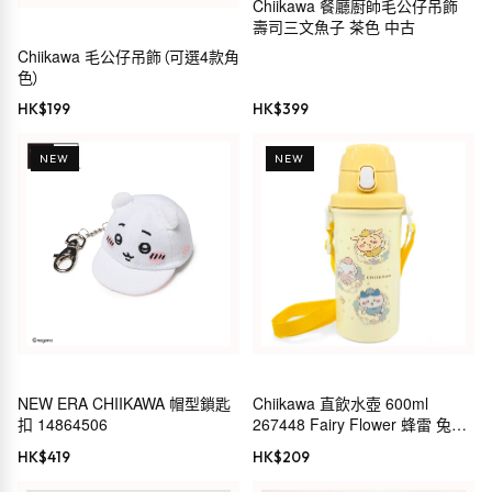
Chiikawa 餐廳廚師毛公仔吊飾
壽司三文魚子 茶色 中古
Chiikawa 毛公仔吊飾（可選4款角
色）
HK$
199
HK$
399
NEW
NEW
NEW ERA CHIIKAWA 帽型鎖匙
Chiikawa 直飲水壺 600ml
扣 14864506
267448 Fairy Flower 蜂雷 兔
CHIIKAWA 小小可愛的東西 長野
HK$
419
HK$
209