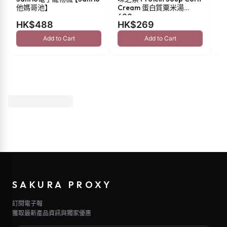
他媽哥池】
Cream 蛋白質粟米湯
油 
600g
HK$488
HK$269
H
Add to Cart
Add to Cart
SAKURA PROXY
訂閱電子報
獲取最新產品資訊與獨家優惠