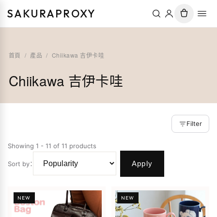
SAKURAPROXY
首頁
/
產品
/
Chiikawa 吉伊卡哇
Chiikawa 吉伊卡哇
Filter
Showing 1 - 11 of 11 products
Apply
Sort by
：
NEW
NEW