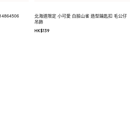
4864506
北海道限定 小可愛 白臉山雀 造型鑰匙扣 毛公仔
吊飾
HK$
139