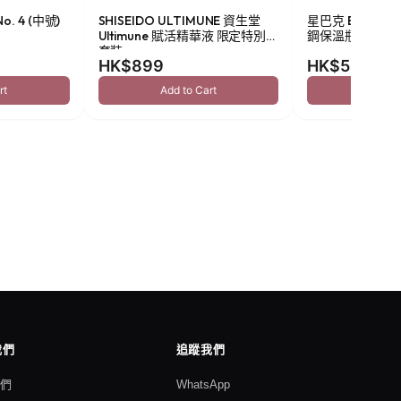
o. 4 (中號)
SHISEIDO ULTIMUNE 資生堂
星巴克 Been Ther
Ultimune 賦活精華液 限定特別
鋼保溫瓶 473ml
套裝
HK$899
HK$549
rt
Add to Cart
Add to
我們
追蹤我們
我們
WhatsApp