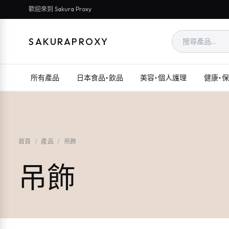
歡迎來到 Sakura Proxy
SAKURAPROXY
所有產品
日本食品・飲品
美容・個人護理
健康・
首頁
/
產品
/
吊飾
吊飾