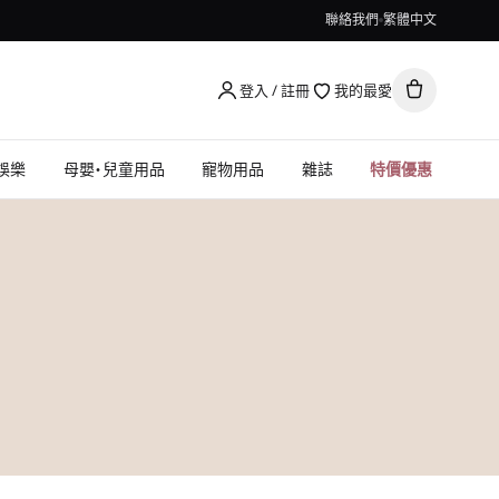
聯絡我們
繁體中文
登入 / 註冊
我的最愛
娛樂
母嬰・兒童用品
寵物用品
雜誌
特價優惠