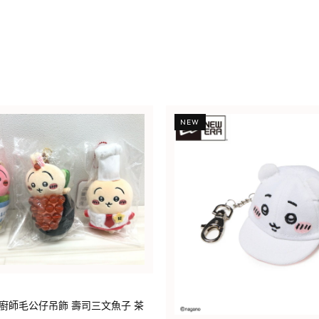
NEW
 餐廳廚師毛公仔吊飾 壽司三文魚子 茶