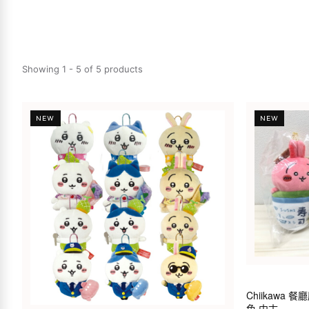
Showing 1 - 5 of 5 products
NEW
NEW
Chiikawa
色 中古