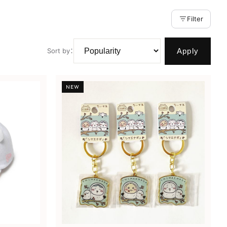
Filter
Apply
Sort by
：
NEW