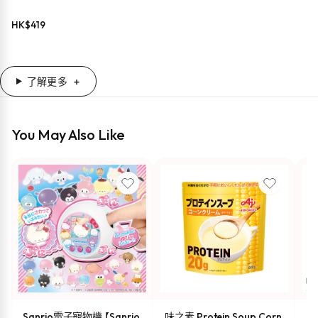
HK$
419
了解更多
You May Also Like
Sanrio電子寵物機 【Sanrio
味之素 Protein Soup Corn
s