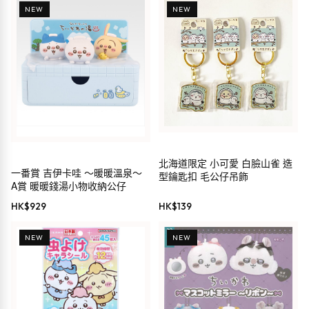
NEW
NEW
北海道限定 小可愛 白臉山雀 造
一番賞 吉伊卡哇 ～暖暖溫泉～
型鑰匙扣 毛公仔吊飾
A賞 暖暖錢湯小物收納公仔
HK$
929
HK$
139
NEW
NEW