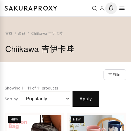
SAKURAPROXY
首頁
/
產品
/
Chiikawa 吉伊卡哇
Chiikawa 吉伊卡哇
Filter
Showing 1 - 11 of 11 products
Apply
Sort by
：
NEW
NEW