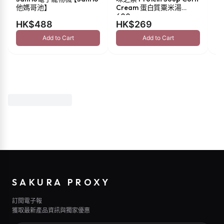
他媽哥池】
Cream 蛋白質粟米湯
油 
600g
HK$488
HK$269
H
Add to Cart
Add to Cart
SAKURA PROXY
訂閱電子報
獲取最新產品資訊與獨家優惠