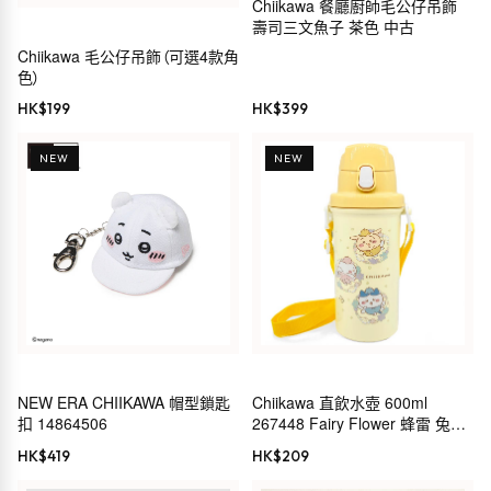
Chiikawa 餐廳廚師毛公仔吊飾
壽司三文魚子 茶色 中古
Chiikawa 毛公仔吊飾（可選4款角
色）
HK$
199
HK$
399
NEW
NEW
NEW ERA CHIIKAWA 帽型鎖匙
Chiikawa 直飲水壺 600ml
扣 14864506
267448 Fairy Flower 蜂雷 兔
CHIIKAWA 小小可愛的東西 長野
HK$
419
HK$
209