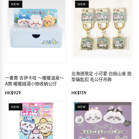
NEW
NEW
北海道限定 小可愛 白臉山雀 造
一番賞 吉伊卡哇 ～暖暖溫泉～
型鑰匙扣 毛公仔吊飾
A賞 暖暖錢湯小物收納公仔
HK$
929
HK$
139
NEW
NEW