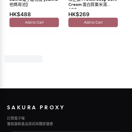
他媽哥池】
Cream 蛋白質粟米湯
油 
600g
HK$488
HK$269
H
Add to Cart
Add to Cart
SAKURA PROXY
訂閱電子報
獲取最新產品資訊與獨家優惠