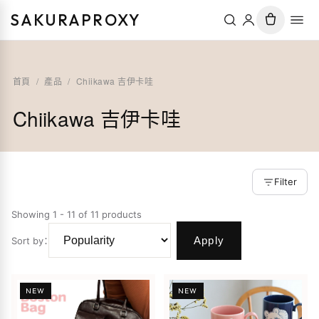
SAKURAPROXY
首頁
/
產品
/
Chiikawa 吉伊卡哇
Chiikawa 吉伊卡哇
Filter
Showing 1 - 11 of 11 products
Apply
Sort by
：
NEW
NEW