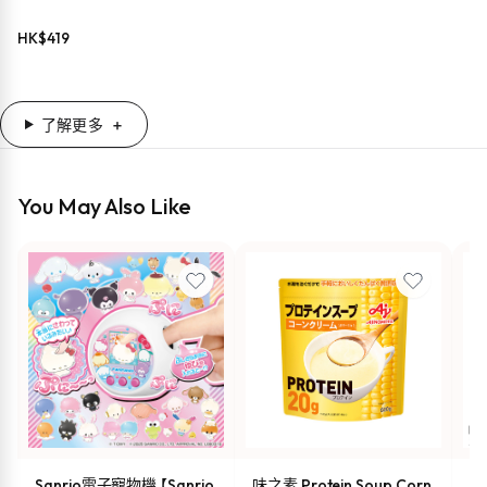
HK$
419
了解更多
You May Also Like
Sanrio電子寵物機 【Sanrio
味之素 Protein Soup Corn
s