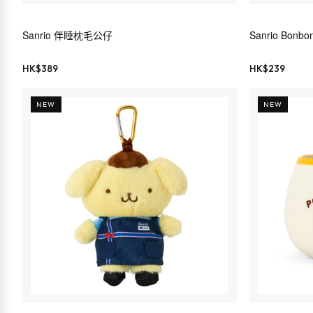
Sanrio 伴睡枕毛公仔
Sanrio Bonbo
HK$
389
HK$
239
NEW
NEW