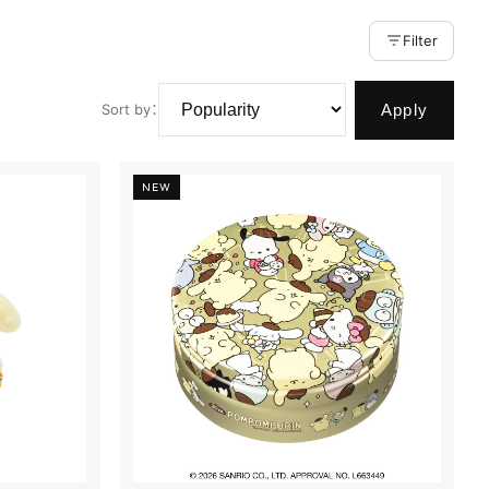
Filter
Apply
Sort by
：
NEW