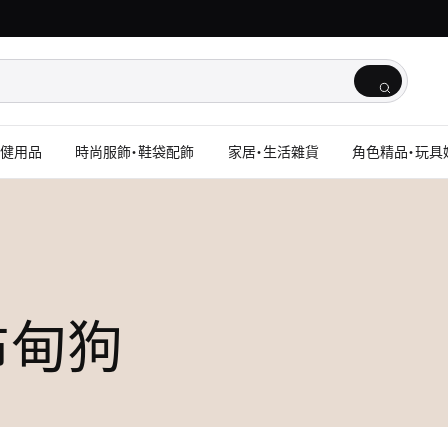
保健用品
時尚服飾・鞋袋配飾
家居・生活雜貨
角色精品・玩具
 布甸狗