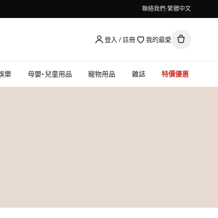
聯絡我們
繁體中文
登入 / 註冊
我的最愛
娛樂
母嬰・兒童用品
寵物用品
雜誌
特價優惠