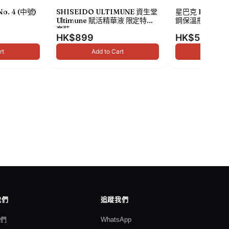
No. 4 (中號)
SHISEIDO ULTIMUNE 資生堂
星巴克 Been The
Ultimune 賦活精華液 限定特別
鋼保溫瓶 473ml
套裝
HK$899
HK$549
rt
Add to Cart
Add to
我們
追蹤我們
我們
WhatsApp