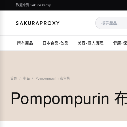
歡迎來到 Sakura Proxy
SAKURAPROXY
所有產品
日本食品・飲品
美容・個人護理
健康・
首頁
/
產品
/
Pompompurin 布甸狗
Pompompurin