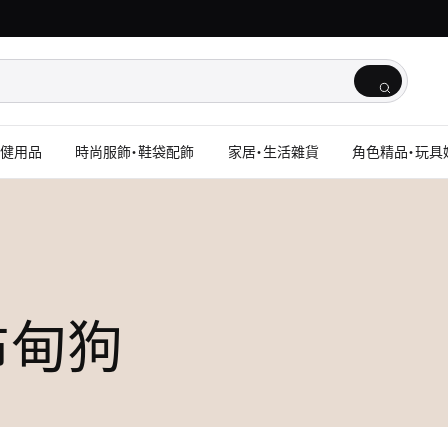
保健用品
時尚服飾・鞋袋配飾
家居・生活雜貨
角色精品・玩具
 布甸狗