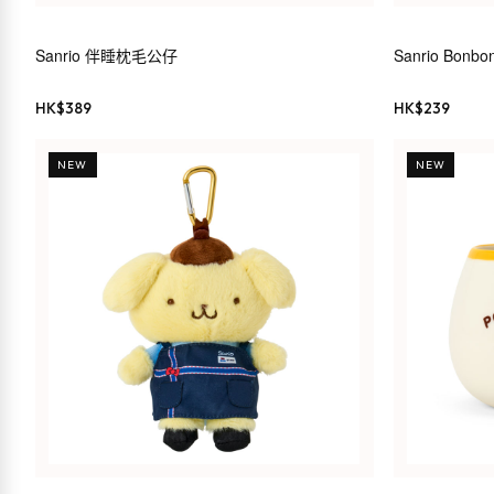
Sanrio 伴睡枕毛公仔
Sanrio Bonbo
HK$
389
HK$
239
NEW
NEW