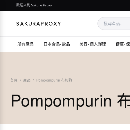
歡迎來到 Sakura Proxy
SAKURAPROXY
所有產品
日本食品・飲品
美容・個人護理
健康・
首頁
/
產品
/
Pompompurin 布甸狗
Pompompurin