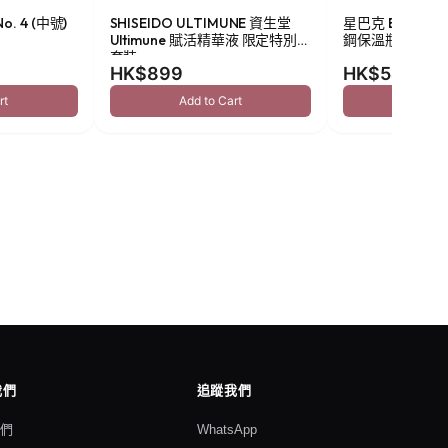
o. 4 (中號)
SHISEIDO ULTIMUNE 資生堂
星巴克 Been Ther
Ultimune 賦活精華液 限定特別
鋼保溫瓶 473ml
套裝
HK$899
HK$549
rt
Add to Cart
Add to
我們
追蹤我們
我們
WhatsApp