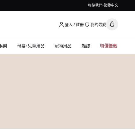
聯絡我們
繁體中文
登入 / 註冊
我的最愛
娛樂
母嬰・兒童用品
寵物用品
雜誌
特價優惠