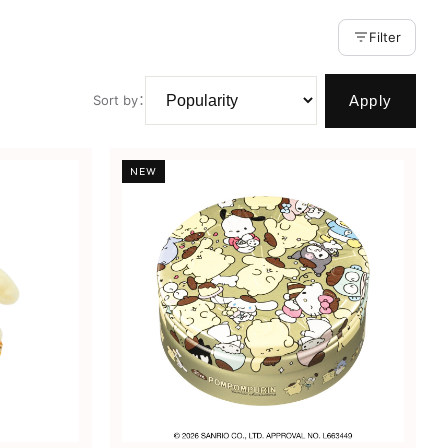
Filter
Apply
Sort by
：
NEW