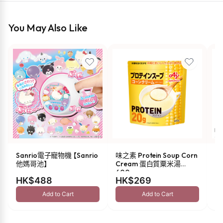
You May Also Like
Sanrio電子寵物機 【Sanrio
味之素 Protein Soup Corn
s
他媽哥池】
Cream 蛋白質粟米湯
油 
600g
HK$488
HK$269
H
Add to Cart
Add to Cart