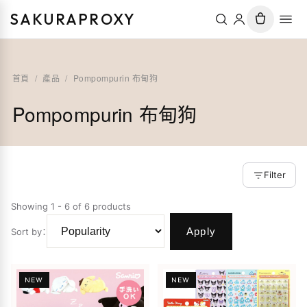
SAKURAPROXY
首頁
/
產品
/
Pompompurin 布甸狗
Pompompurin 布甸狗
Filter
Showing 1 - 6 of 6 products
Apply
Sort by
：
NEW
NEW