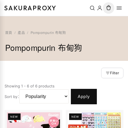
SAKURAPROXY
首頁
/
產品
/
Pompompurin 布甸狗
Pompompurin 布甸狗
Filter
Showing 1 - 6 of 6 products
Apply
Sort by
：
NEW
NEW