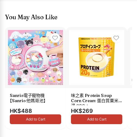
You May Also Like
Sanrio電子寵物機
味之素 Protein Soup
s
【Sanrio 他媽哥池】
Corn Cream 蛋白質粟米
油 
湯 600g
HK$488
HK$269
H
Add to Cart
Add to Cart