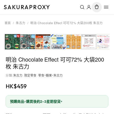
SAKURAPROXY
首頁
/
朱古力
/
明治 Chocolate Effect 可可72% 大袋200枚 朱古力
明治 Chocolate Effect 可可72% 大袋200
枚 朱古力
分類
:
朱古力
·
限定零食
·
零食・糖果・朱古力
HK$
459
預購商品，購買後約2–3星期發貨。