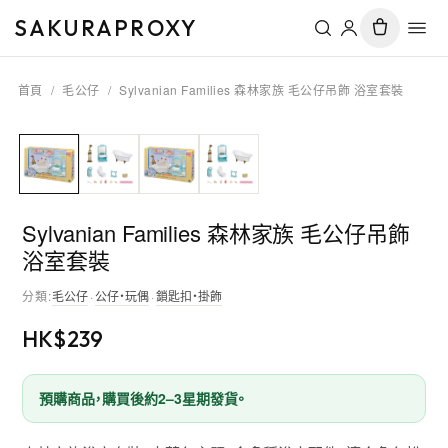
SAKURAPROXY
首頁
/
毛公仔
/
Sylvanian Families 森林家族 毛公仔吊飾 浴室套裝
Sylvanian Families 森林家族 毛公仔吊飾
浴室套裝
分類
:
毛公仔
·
公仔・玩偶
·
鎖匙扣・掛飾
HK$
239
預購商品，購買後約2–3星期發貨。