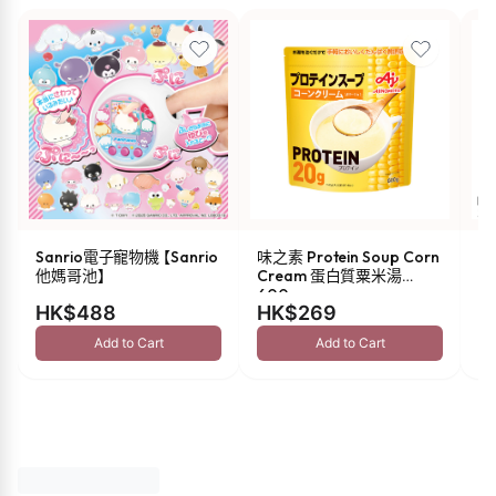
Sanrio電子寵物機 【Sanrio
味之素 Protein Soup Corn
s
他媽哥池】
Cream 蛋白質粟米湯
油 
600g
HK$488
HK$269
H
Add to Cart
Add to Cart