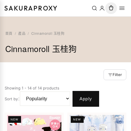
SAKURAPROXY
首頁
/
產品
/
Cinnamoroll 玉桂狗
Cinnamoroll 玉桂狗
Filter
Showing 1 - 14 of 14 products
Apply
Sort by
：
NEW
NEW