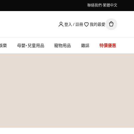
聯絡我們
繁體中文
登入 / 註冊
我的最愛
娛樂
母嬰・兒童用品
寵物用品
雜誌
特價優惠