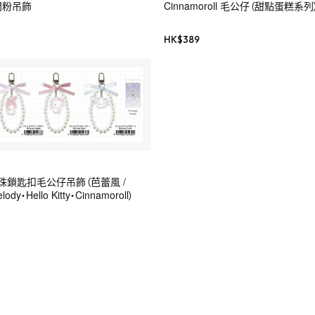
l 閃粉吊飾
Cinnamoroll 毛公仔（甜點蛋糕系列
HK$
389
帶珍珠鎖匙扣毛公仔吊飾（芭蕾風 /
ody・Hello Kitty・Cinnamoroll）