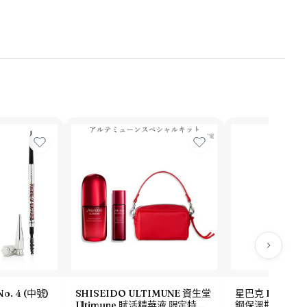
No. 4 (中號)
SHISEIDO ULTIMUNE 資生堂
星巴克 Been The
Ultimune 賦活精華液 限定特別
鋼保溫瓶 473ml