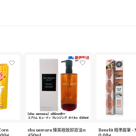
Corn
shu uemura 臻美極致卸妝油 n
Benefit 精準眉筆 - 
00g
450ml
0.08g