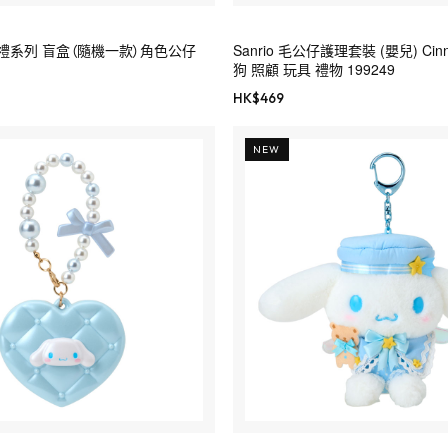
漫婚禮系列 盲盒（隨機一款）角色公仔
Sanrio 毛公仔護理套裝 (嬰兒) Cinn
狗 照顧 玩具 禮物 199249
HK$
469
NEW