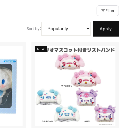
Filter
Apply
Sort by
：
NEW