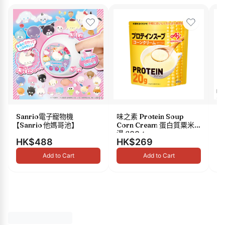
Sanrio電子寵物機
味之素 Protein Soup
s
【Sanrio 他媽哥池】
Corn Cream 蛋白質粟米
油 
湯 600g
HK$488
HK$269
H
Add to Cart
Add to Cart