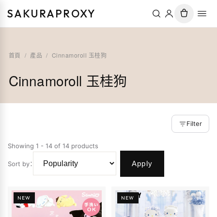
SAKURAPROXY
首頁
/
產品
/
Cinnamoroll 玉桂狗
Cinnamoroll 玉桂狗
Filter
Showing 1 - 14 of 14 products
Apply
Sort by
：
NEW
NEW