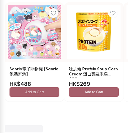
Sanrio電子寵物機 【Sanrio
味之素 Protein Soup Corn
s
他媽哥池】
Cream 蛋白質粟米湯
油 
600g
HK$488
HK$269
H
Add to Cart
Add to Cart