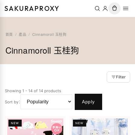
SAKURAPROXY
首頁
/
產品
/
Cinnamoroll 玉桂狗
Cinnamoroll 玉桂狗
Filter
Showing 1 - 14 of 14 products
Apply
Sort by
：
NEW
NEW