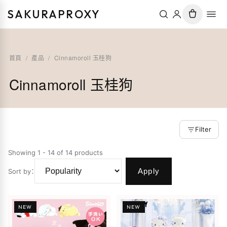
SAKURAPROXY
首頁
/
產品
/
Cinnamoroll 玉桂狗
Cinnamoroll 玉桂狗
Filter
Showing 1 - 14 of 14 products
Apply
Sort by
：
NEW
NEW