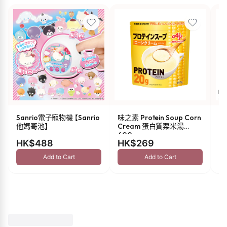
Sanrio電子寵物機 【Sanrio
味之素 Protein Soup Corn
s
他媽哥池】
Cream 蛋白質粟米湯
油 
600g
HK$488
HK$269
H
Add to Cart
Add to Cart