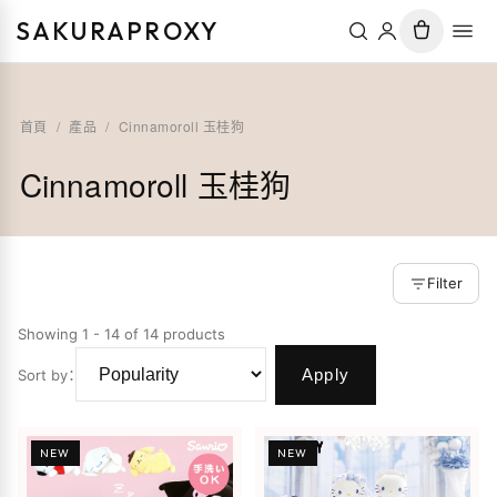
SAKURAPROXY
首頁
/
產品
/
Cinnamoroll 玉桂狗
Cinnamoroll 玉桂狗
Filter
Showing 1 - 14 of 14 products
Apply
Sort by
：
NEW
NEW