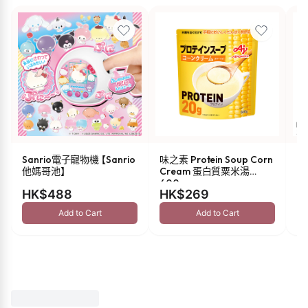
Sanrio電子寵物機 【Sanrio
味之素 Protein Soup Corn
s
他媽哥池】
Cream 蛋白質粟米湯
油 
600g
HK$488
HK$269
H
Add to Cart
Add to Cart