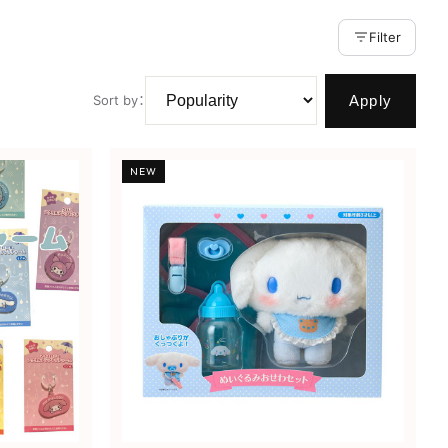
Filter
Apply
Sort by
：
NEW