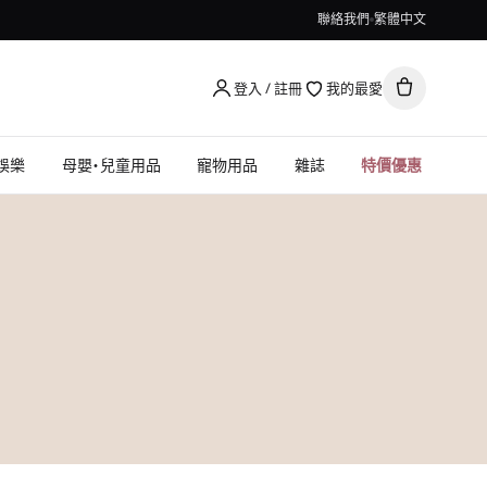
聯絡我們
繁體中文
登入 / 註冊
我的最愛
娛樂
母嬰・兒童用品
寵物用品
雜誌
特價優惠