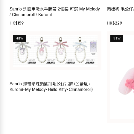
Sanrio 洗面用吸水手腕帶 2個裝 可選 My Melody
肉桂狗 毛公仔吊飾（
/ Cinnamoroll / Kuromi
HK$
159
HK$
229
NEW
NEW
Sanrio 絲帶珍珠鎖匙扣毛公仔吊飾（芭蕾風 /
Kuromi・My Melody・Hello Kitty・Cinnamoroll）