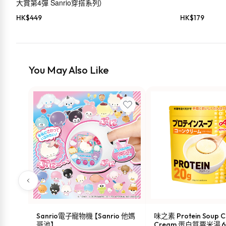
大賞第4彈 Sanrio穿搭系列）
HK$
449
HK$
179
You May Also Like
Sanrio電子寵物機 【Sanrio 他媽
味之素 Protein Soup C
哥池】
Cream 蛋白質粟米湯 6