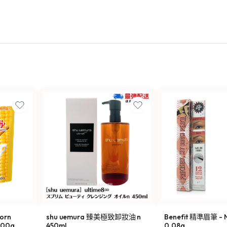
orn
shu uemura 臻美極致卸妝油 n
Benefit 精準眉筆 - N
00g
450ml
0.08g