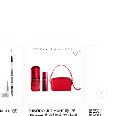
o. 4 (中號)
SHISEIDO ULTIMUNE 資生堂
星巴克 Been Ther
Ultimune 賦活精華液 限定特別
鋼保溫瓶 473ml