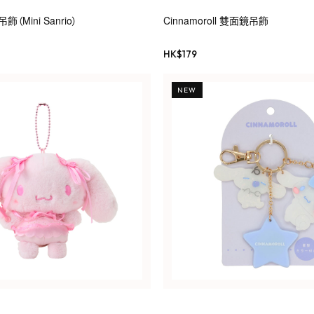
Mini Sanrio）
Cinnamoroll 雙面鏡吊飾
HK$
179
NEW