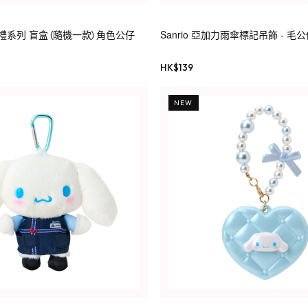
漫婚禮系列 盲盒（隨機一款）角色公仔
Sanrio 亞加力雨傘標記吊飾 - 毛
HK$
139
NEW