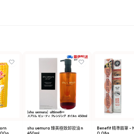
orn
shu uemura 臻美極致卸妝油 n
Benefit 精準眉筆 - N
00g
450ml
0.08g