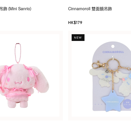
Mini Sanrio）
Cinnamoroll 雙面鏡吊飾
HK$
179
NEW