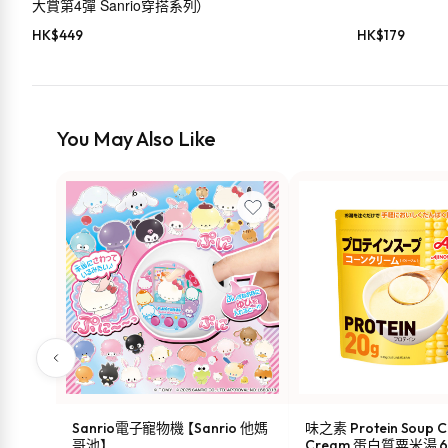
大賞第4彈 Sanrio穿搭系列）
HK$
449
HK$
179
You May Also Like
Sanrio電子寵物機 【Sanrio 他媽
味之素 Protein Soup C
哥池】
Cream 蛋白質粟米湯 6