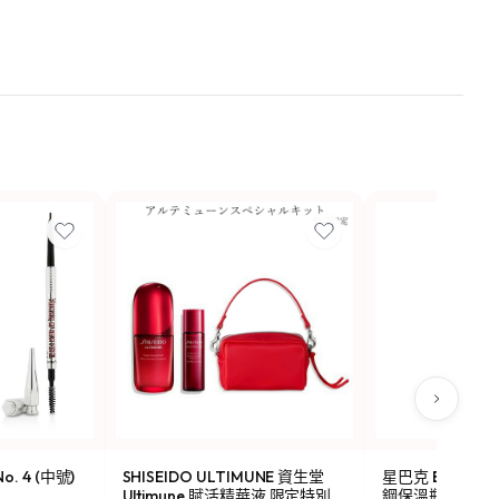
o. 4 (中號)
SHISEIDO ULTIMUNE 資生堂
星巴克 Been Ther
Ultimune 賦活精華液 限定特別
鋼保溫瓶 473ml