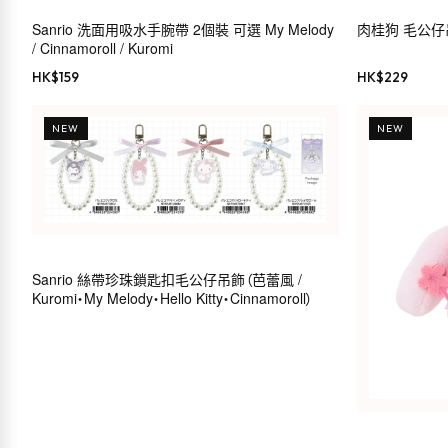
Sanrio 洗面用吸水手腕帶 2個裝 可選 My Melody
肉桂狗 毛公仔吊飾（
/ Cinnamoroll / Kuromi
HK$
159
HK$
229
NEW
NEW
Sanrio 絲帶珍珠鎖匙扣毛公仔吊飾（芭蕾風 /
Kuromi・My Melody・Hello Kitty・Cinnamoroll）