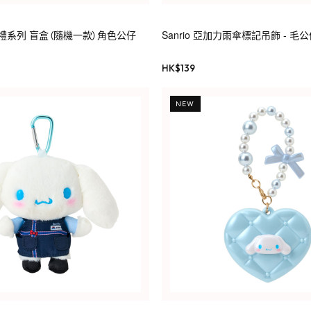
漫婚禮系列 盲盒（隨機一款）角色公仔
Sanrio 亞加力雨傘標記吊飾 - 毛
HK$
139
NEW