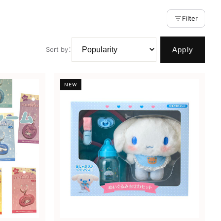
Filter
Apply
Sort by
：
NEW