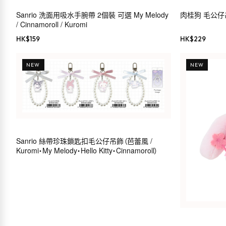
Sanrio 洗面用吸水手腕帶 2個裝 可選 My Melody
肉桂狗 毛公仔吊飾（
/ Cinnamoroll / Kuromi
HK$
159
HK$
229
NEW
NEW
Sanrio 絲帶珍珠鎖匙扣毛公仔吊飾（芭蕾風 /
Kuromi・My Melody・Hello Kitty・Cinnamoroll）