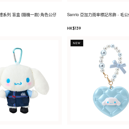
漫婚禮系列 盲盒（隨機一款）角色公仔
Sanrio 亞加力雨傘標記吊飾 - 毛
HK$
139
NEW