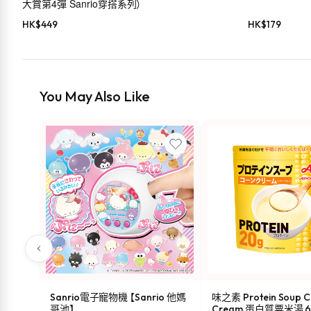
大賞第4彈 Sanrio穿搭系列）
HK$
449
HK$
179
You May Also Like
Sanrio電子寵物機 【Sanrio 他媽
味之素 Protein Soup C
哥池】
Cream 蛋白質粟米湯 6