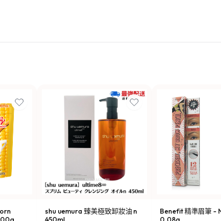
orn
shu uemura 臻美極致卸妝油 n
Benefit 精準眉筆 - N
00g
450ml
0.08g