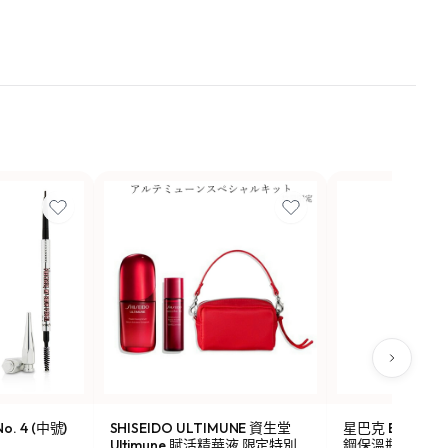
o. 4 (中號)
SHISEIDO ULTIMUNE 資生堂
星巴克 Been Ther
Ultimune 賦活精華液 限定特別
鋼保溫瓶 473ml