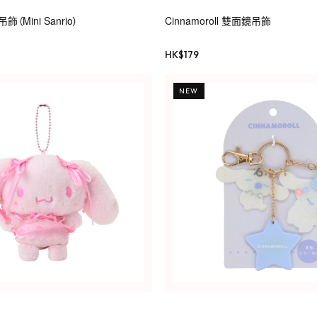
Mini Sanrio）
Cinnamoroll 雙面鏡吊飾
HK$
179
NEW