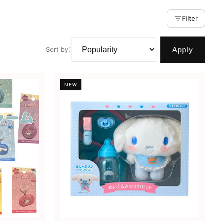
Filter
Apply
Sort by
：
NEW