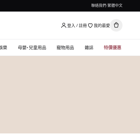
聯絡我們
繁體中文
登入 / 註冊
我的最愛
娛樂
母嬰・兒童用品
寵物用品
雜誌
特價優惠