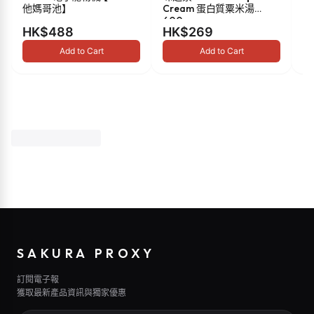
他媽哥池】
Cream 蛋白質粟米湯
油 
600g
HK$488
HK$269
H
Add to Cart
Add to Cart
SAKURA PROXY
訂閱電子報
獲取最新產品資訊與獨家優惠