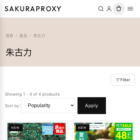
SAKURAPROXY
首頁
/
產品
/
朱古力
朱古力
Filter
Showing 1 - 4 of 4 products
Apply
Sort by
：
NEW
NEW