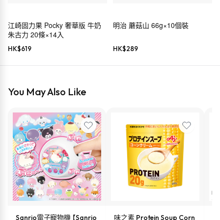
江崎固力果 Pocky 奢華版 牛奶
明治 蘑菇山 66g×10個裝
朱古力 20條×14入
HK$
619
HK$
289
You May Also Like
Sanrio電子寵物機 【Sanrio
味之素 Protein Soup Corn
s