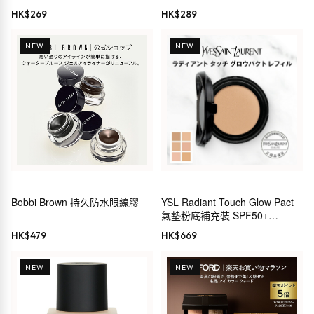
25ml
HK$
269
HK$
289
NEW
NEW
Bobbi Brown 持久防水眼線膠
YSL Radiant Touch Glow Pact
氣墊粉底補充裝 SPF50+
PA++++
HK$
479
HK$
669
NEW
NEW