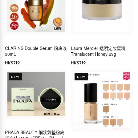
CLARINS Double Serum 粉底液
Laura Mercier 透明定妝蜜粉 -
30mL
Translucent Honey 29g
HK$
719
HK$
719
NEW
NEW
PRADA BEAUTY 網狀氣墊粉底
補充裝 (12g／SPF50+ PA+++)