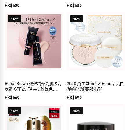
Foundation SPF 50 氣墊粉底
HK$
629
HK$
639
NEW
NEW
Bobbi Brown 強效精華亮肌妝前
2026 資生堂 Snow Beauty 美白
底霜 SPF25 PA++ / 玫瑰色
護膚粉（醫藥部外品）
SPF24 PA++
HK$
669
HK$
699
NEW
NEW