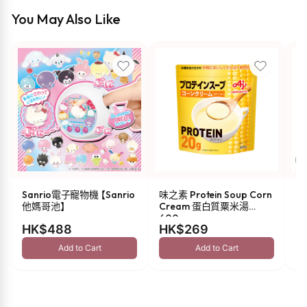
You May Also Like
Sanrio電子寵物機 【Sanrio
味之素 Protein Soup Corn
s
他媽哥池】
Cream 蛋白質粟米湯
油 
600g
HK$488
HK$269
H
Add to Cart
Add to Cart