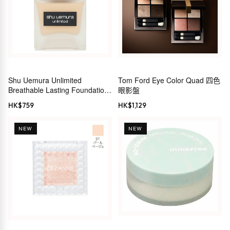
Shu Uemura Unlimited
Tom Ford Eye Color Quad 四色
Breathable Lasting Foundation
眼影盤
S 47 No 584 粉底液
HK$
759
HK$
1,129
NEW
NEW