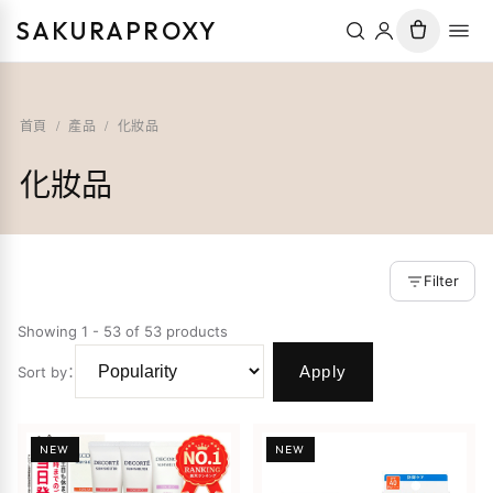
SAKURAPROXY
首頁
/
產品
/
化妝品
化妝品
Filter
Showing 1 - 53 of 53 products
Apply
Sort by
：
NEW
NEW