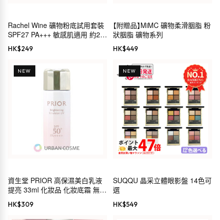
Rachel Wine 礦物粉底試用套裝
【附贈品】MiMC 礦物柔滑胭脂 粉
SPF27 PA+++ 敏感肌適用 約2週
狀胭脂 礦物系列
用量
HK$
249
HK$
449
NEW
NEW
資生堂 PRIOR 高保濕美白乳液
SUQQU 晶采立體眼影盤 14色可
提亮 33ml 化妝品 化妝底霜 無粉
選
底 防曬 乾燥 保濕 滋潤 抗衰老
HK$
309
HK$
549
黑色素 色斑 雀斑 傳明酸 敏感肌
乾燥肌 30代 40代 50代 60代