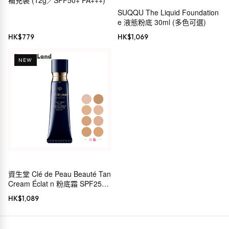
SUQQU The Liquid Foundation
e 液態粉底 30ml (多色可選)
HK$
779
HK$
1,069
NEW
資生堂 Clé de Peau Beauté Tan
Cream Éclat n 粉底霜 SPF25
PA++
HK$
1,089