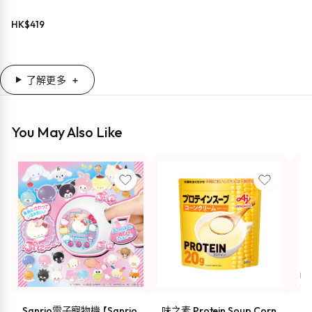
HK$
419
了解更多
You May Also Like
Sanrio電子寵物機 【Sanrio
味之素 Protein Soup Corn
s