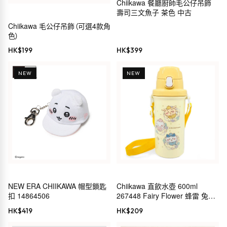
Chiikawa 餐廳廚師毛公仔吊飾
壽司三文魚子 茶色 中古
Chiikawa 毛公仔吊飾（可選4款角
色）
HK$
199
HK$
399
NEW
NEW
NEW ERA CHIIKAWA 帽型鎖匙
Chiikawa 直飲水壺 600ml
扣 14864506
267448 Fairy Flower 蜂雷 兔
CHIIKAWA 小小可愛的東西 長野
HK$
419
HK$
209