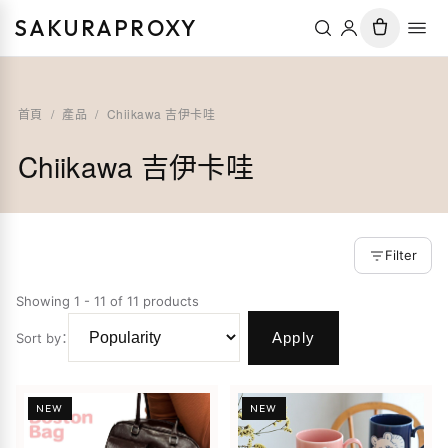
SAKURAPROXY
首頁
/
產品
/
Chiikawa 吉伊卡哇
Chiikawa 吉伊卡哇
Filter
Showing 1 - 11 of 11 products
Apply
Sort by
：
NEW
NEW