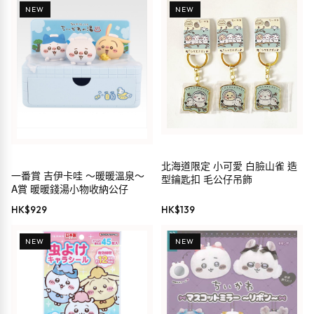
NEW
NEW
北海道限定 小可愛 白臉山雀 造
一番賞 吉伊卡哇 ～暖暖溫泉～
型鑰匙扣 毛公仔吊飾
A賞 暖暖錢湯小物收納公仔
HK$
929
HK$
139
NEW
NEW