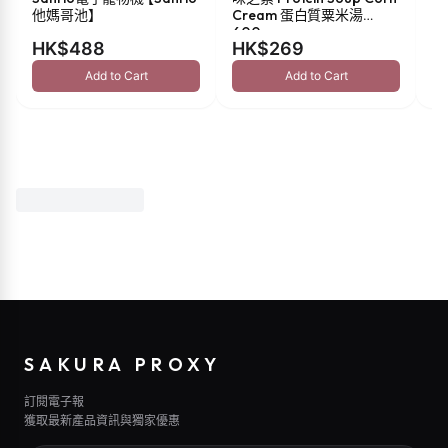
他媽哥池】
Cream 蛋白質粟米湯
油 
600g
HK$488
HK$269
H
Add to Cart
Add to Cart
SAKURA PROXY
訂閱電子報
獲取最新產品資訊與獨家優惠