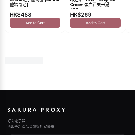
他媽哥池】
Cream 蛋白質粟米湯
油 
600g
HK$488
HK$269
H
Add to Cart
Add to Cart
SAKURA PROXY
訂閱電子報
獲取最新產品資訊與獨家優惠