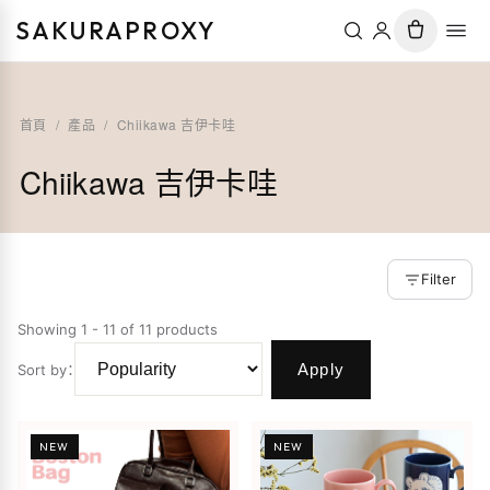
SAKURAPROXY
首頁
/
產品
/
Chiikawa 吉伊卡哇
Chiikawa 吉伊卡哇
Filter
Showing 1 - 11 of 11 products
Apply
Sort by
：
NEW
NEW