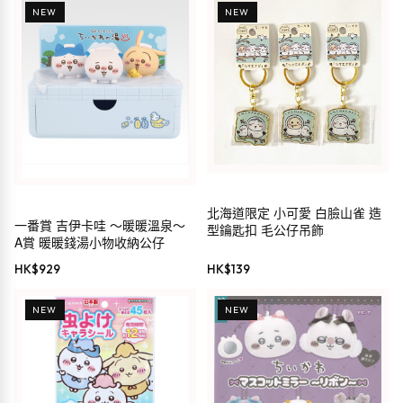
NEW
NEW
北海道限定 小可愛 白臉山雀 造
一番賞 吉伊卡哇 ～暖暖溫泉～
型鑰匙扣 毛公仔吊飾
A賞 暖暖錢湯小物收納公仔
HK$
929
HK$
139
NEW
NEW