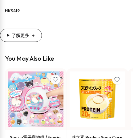
HK$
419
了解更多
You May Also Like
Sanrio電子寵物機 【Sanrio
味之素 Protein Soup Corn
s