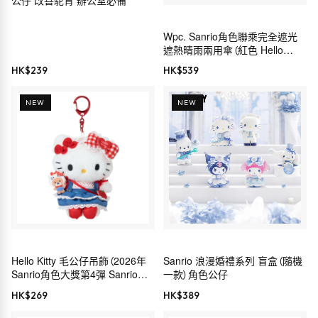
公仔 改善駝背 辦公室必備
Wpc. Sanrio角色聯乘完全遮光
遮熱晴雨兩用傘（紅色 Hello
Kitty）
HK$
239
HK$
539
NEW
NEW
Hello Kitty 毛公仔吊飾（2026年
Sanrio 浪漫婚禮系列 盲盒（隨機
Sanrio角色大獎第4彈 Sanrio穿
一款）角色公仔
搭系列）
HK$
269
HK$
389