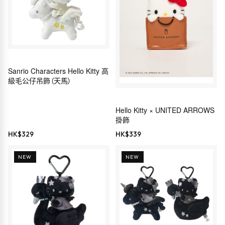
Sanrio Characters Hello Kitty 高
級毛公仔吊飾（天馬）
Hello Kitty × UNITED ARROWS
掛飾
HK$
329
HK$
339
NEW
NEW