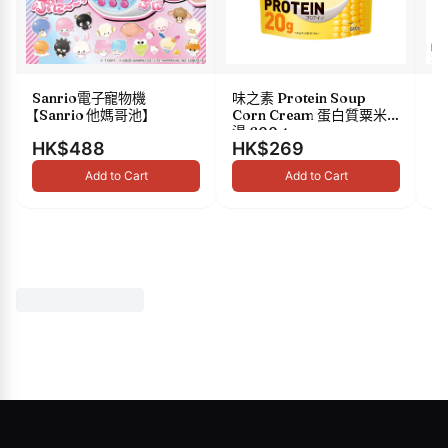
Sanrio電子寵物機
味之素 Protein Soup
s
【Sanrio 他媽哥池】
Corn Cream 蛋白質粟米
油 
湯 600g
HK$488
HK$269
H
Add to Cart
Add to Cart