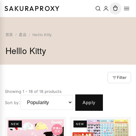
SAKURAPROXY
首頁
/
產品
/
Helllo Kitty
Helllo Kitty
Filter
Showing 1 - 18 of 18 products
Apply
Sort by
：
NEW
NEW