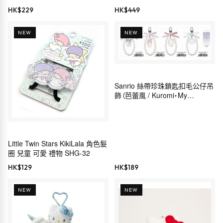
Sanrio 穿搭系列）
HK$
229
HK$
449
NEW
NEW
Sanrio 絲帶珍珠鎖匙扣毛公仔吊
飾（芭蕾風 / Kuromi・My
Melody・Hello Kitty・
Cinnamoroll）
Little Twin Stars KikiLala 角色髮
圈 兒童 可愛 禮物 SHG-32
HK$
129
HK$
189
NEW
NEW