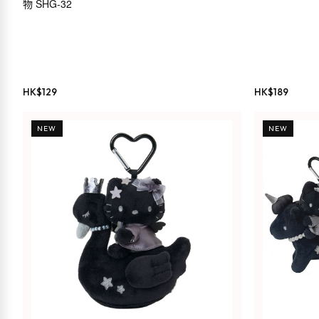
物 SHG-32
HK$
129
HK$
189
NEW
NEW