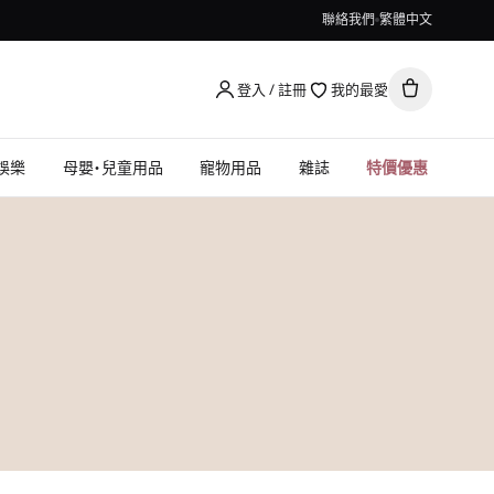
聯絡我們
繁體中文
登入 / 註冊
我的最愛
娛樂
母嬰・兒童用品
寵物用品
雜誌
特價優惠