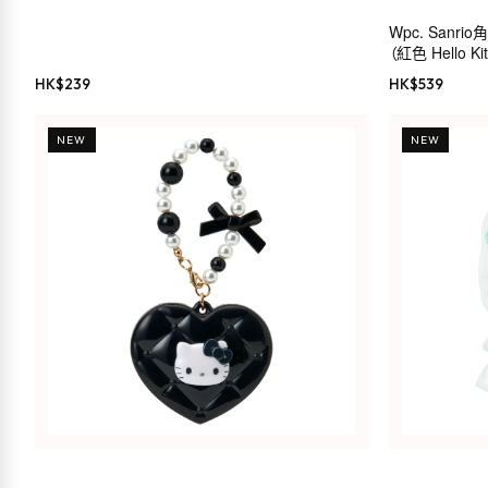
Wpc. San
（紅色 Hello Kit
HK$
239
HK$
539
NEW
NEW