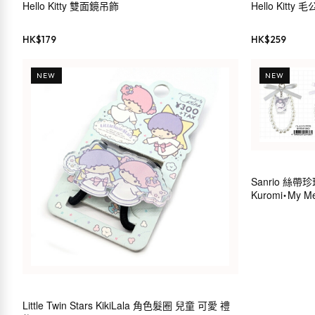
Hello Kitty 雙面鏡吊飾
Hello Kitty 
HK$
179
HK$
259
NEW
NEW
Sanrio 絲
Kuromi・My Mel
Little Twin Stars KikiLala 角色髮圈 兒童 可愛 禮