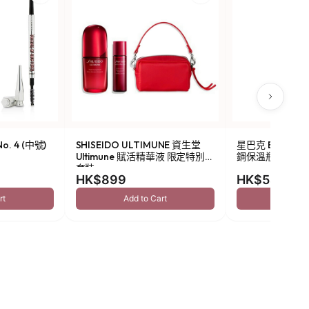
o. 4 (中號)
SHISEIDO ULTIMUNE 資生堂
星巴克 Been Ther
Ultimune 賦活精華液 限定特別
鋼保溫瓶 473ml
套裝
HK$899
HK$549
rt
Add to Cart
Add to