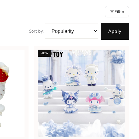
Filter
Apply
Sort by
：
NEW