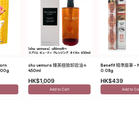
orn
shu uemura 臻美極致卸妝油 n
Benefit 精準眉筆 - N
00g
450ml
0.08g
HK$1,009
HK$439
Add to Cart
Add to Ca