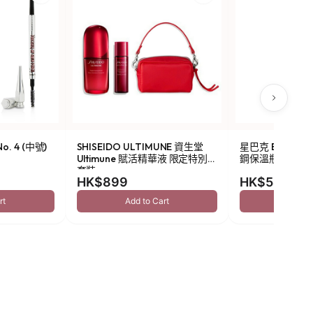
o. 4 (中號)
SHISEIDO ULTIMUNE 資生堂
星巴克 Been Ther
Ultimune 賦活精華液 限定特別
鋼保溫瓶 473ml
套裝
HK$899
HK$549
rt
Add to Cart
Add to