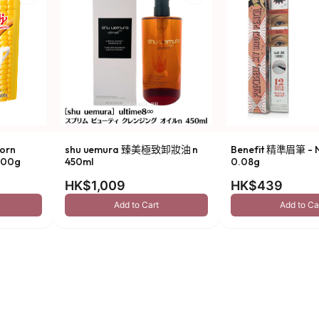
orn
shu uemura 臻美極致卸妝油 n
Benefit 精準眉筆 - N
00g
450ml
0.08g
HK$1,009
HK$439
Add to Cart
Add to Ca