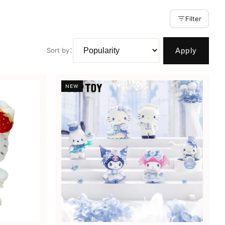
Filter
Apply
Sort by
：
NEW