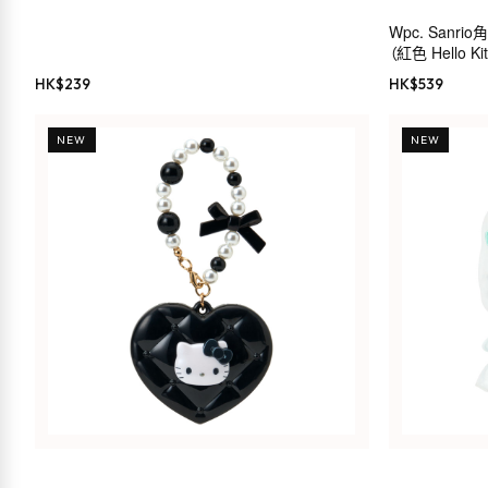
Wpc. San
（紅色 Hello Kit
HK$
239
HK$
539
NEW
NEW