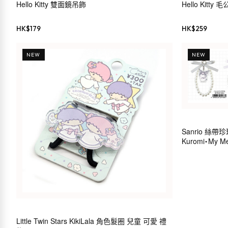
Hello Kitty 雙面鏡吊飾
Hello Kitty 
HK$
179
HK$
259
NEW
NEW
Sanrio 絲
Kuromi・My Mel
Little Twin Stars KikiLala 角色髮圈 兒童 可愛 禮