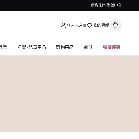
聯絡我們
繁體中文
登入 / 註冊
我的最愛
娛樂
母嬰・兒童用品
寵物用品
雜誌
特價優惠