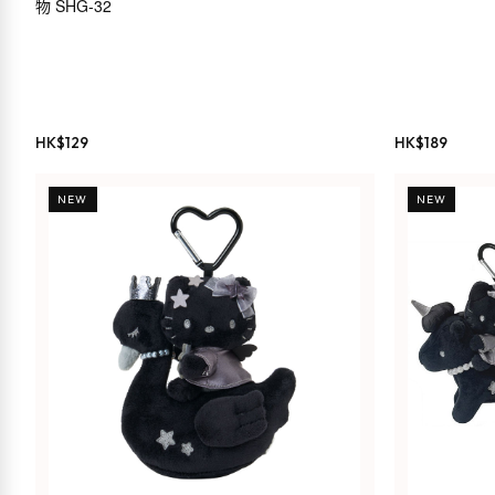
物 SHG-32
HK$
129
HK$
189
NEW
NEW