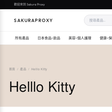
歡迎來到 Sakura Proxy
SAKURAPROXY
所有產品
日本食品・飲品
美容・個人護理
健康・
首頁
/
產品
/
Helllo Kitty
Helllo Kitty