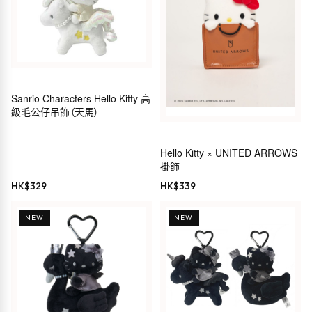
Sanrio Characters Hello Kitty 高
級毛公仔吊飾（天馬）
Hello Kitty × UNITED ARROWS
掛飾
HK$
329
HK$
339
NEW
NEW