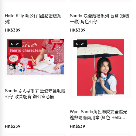
Hello Kitty 毛公仔（甜點蛋糕系
Sanrio 浪漫婚禮系列 盲盒（隨機
列）
一款）角色公仔
HK$
389
HK$
389
NEW
NEW
Sanrio ふんばるず 坐姿守護毛絨
公仔 改善駝背 辦公室必備
Wpc. Sanrio角色聯乘完全遮光
遮熱晴雨兩用傘（紅色 Hello
Kitty）
HK$
239
HK$
539