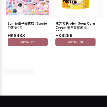
Sanrio電子寵物機 【Sanrio
味之素 Protein Soup Corn
s
他媽哥池】
Cream 蛋白質粟米湯
油 
600g
HK$488
HK$269
H
Add to Cart
Add to Cart