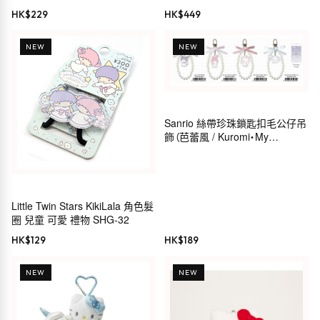
Sanrio 穿搭系列）
HK$
229
HK$
449
NEW
NEW
Sanrio 絲帶珍珠鎖匙扣毛公仔吊
飾（芭蕾風 / Kuromi・My
Melody・Hello Kitty・
Cinnamoroll）
Little Twin Stars KikiLala 角色髮
圈 兒童 可愛 禮物 SHG-32
HK$
129
HK$
189
NEW
NEW