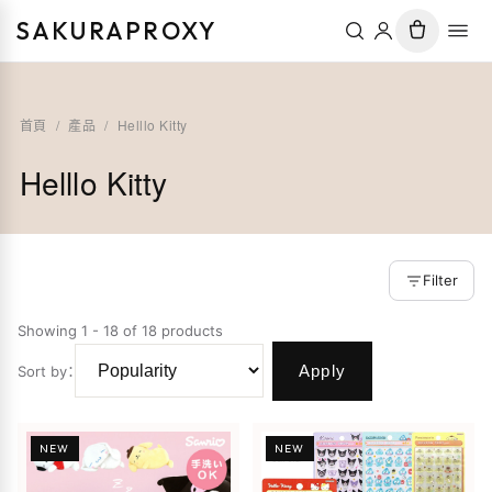
SAKURAPROXY
首頁
/
產品
/
Helllo Kitty
Helllo Kitty
Filter
Showing 1 - 18 of 18 products
Apply
Sort by
：
NEW
NEW