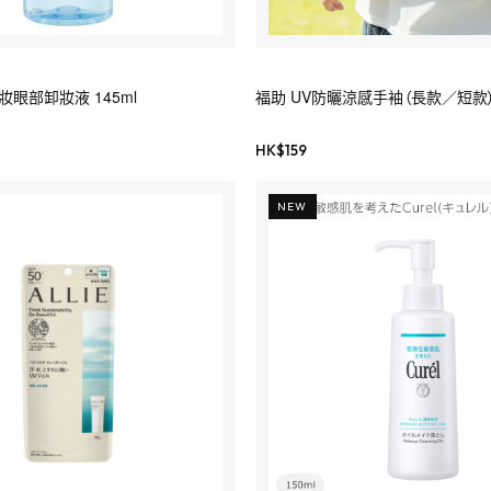
潤卸妝眼部卸妝液 145ml
福助 UV防曬涼感手袖（長款／短款
HK$
159
NEW