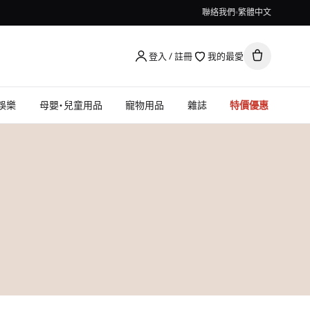
聯絡我們
繁體中文
登入 / 註冊
我的最愛
娛樂
母嬰・兒童用品
寵物用品
雜誌
特價優惠