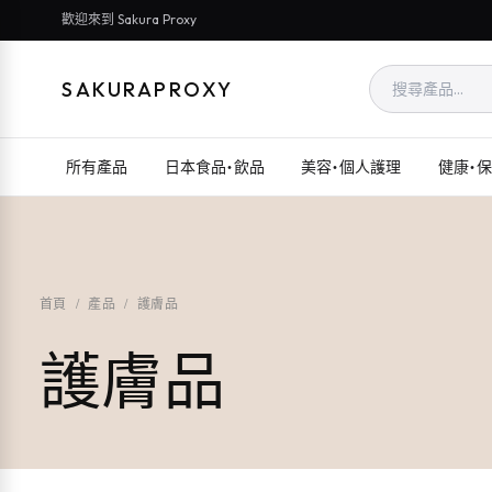
歡迎來到 Sakura Proxy
SAKURAPROXY
所有產品
日本食品・飲品
美容・個人護理
健康・
首頁
/
產品
/
護膚品
護膚品