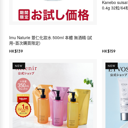
Kanebo sui
0.4g 32粒/6
Imu Naturie 薏仁化妝水 500ml 本體 無酒精（試
用・首次購買限定）
HK$
139
HK$
159
NEW
NEW