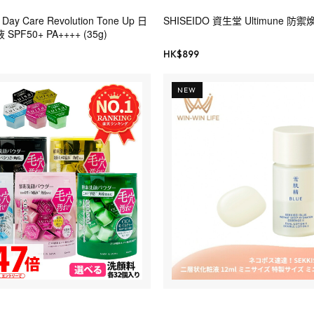
ay Care Revolution Tone Up 日
SHISEIDO 資生堂 Ultimune 
F50+ PA++++ (35g)
HK$
899
NEW