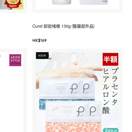
）
Curel 卸妝啫喱 130g（醫藥部外品）
HK$
169
NEW