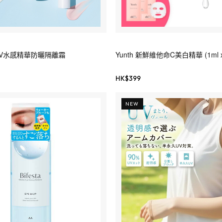
物UV水感精華防曬隔離霜
Yunth 新鮮維他命C美白精華 (1ml x
HK$
399
NEW