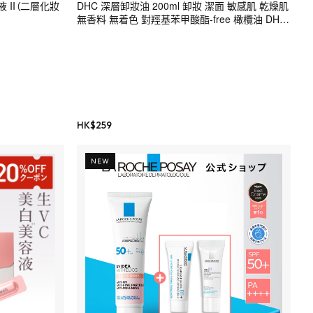
液 II（二層化妝
DHC 深層卸妝油 200ml 卸妝 潔面 敏感肌 乾燥肌
無香料 無着色 對羥基苯甲酸酯-free 橄欖油 DHC
護膚油 (可選)
HK$
259
NEW