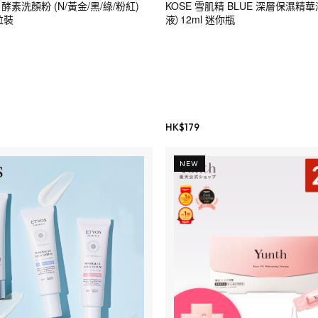
sai 酵素洗顏粉 (N/黃金/黑/綠/粉紅)
KOSE 雪肌精 BLUE 深層保濕精華
4粒裝
液）12ml 迷你瓶
HK$
179
NEW