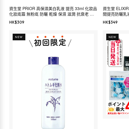
資生堂 PRIOR 高保濕美白乳液 提亮 33ml 化妝品
資生堂 ELIXIR D
化妝底霜 無粉底 防曬 乾燥 保濕 滋潤 抗衰老 黑
間提亮防曬乳液 SP
色素 色斑 雀斑 傳明酸 敏感肌 乾燥肌 30代 40代
HK$
309
HK$
349
50代 60代
NEW
NEW