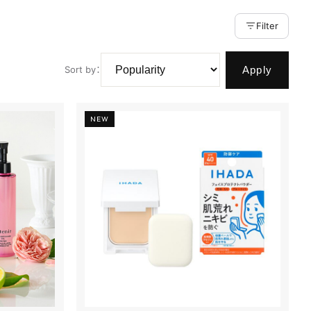
Filter
Apply
Sort by
：
NEW