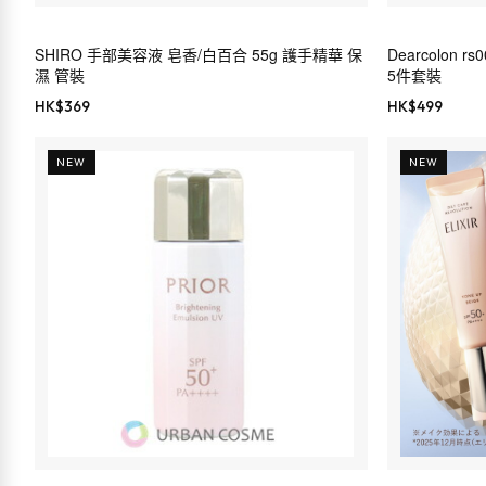
Dearcolon
SHIRO 手部美容液 皂香/白百合 55g 護手精華 保
5件套裝
濕 管裝
HK$
369
HK$
499
NEW
NEW