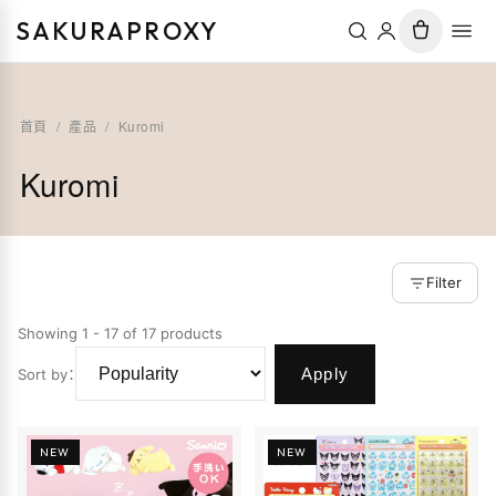
SAKURAPROXY
首頁
/
產品
/
Kuromi
Kuromi
Filter
Showing 1 - 17 of 17 products
Apply
Sort by
：
NEW
NEW