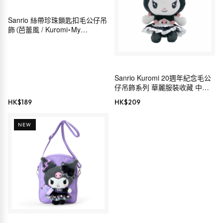
Sanrio 絲帶珍珠鎖匙扣毛公仔吊
飾（芭蕾風 / Kuromi・My
Melody・Hello Kitty・
Cinnamoroll）
Sanrio Kuromi 20週年紀念毛公
仔吊飾系列 華麗服裝收藏 中島
公司 毛公仔鏈 MC
HK$
189
HK$
209
NEW