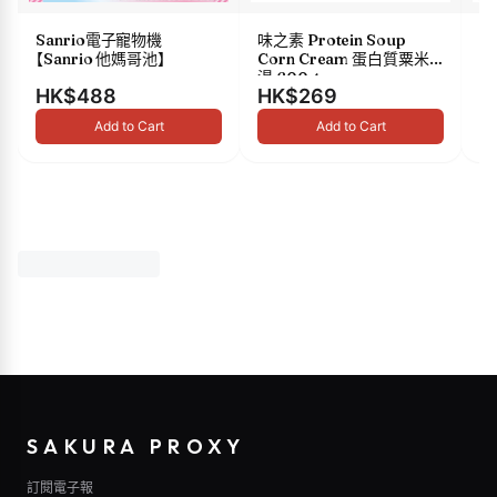
Sanrio電子寵物機
味之素 Protein Soup
s
【Sanrio 他媽哥池】
Corn Cream 蛋白質粟米
油 
湯 600g
HK$488
HK$269
H
Add to Cart
Add to Cart
SAKURA PROXY
訂閱電子報