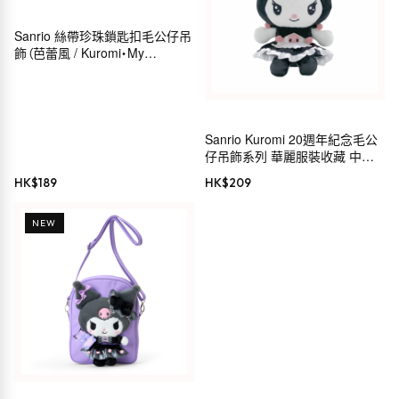
Sanrio 絲帶珍珠鎖匙扣毛公仔吊
飾（芭蕾風 / Kuromi・My
Melody・Hello Kitty・
Cinnamoroll）
Sanrio Kuromi 20週年紀念毛公
仔吊飾系列 華麗服裝收藏 中島
公司 毛公仔鏈 MC
HK$
189
HK$
209
NEW