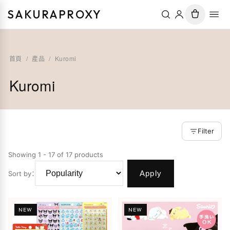
SAKURAPROXY
首頁
/
產品
/
Kuromi
Kuromi
Filter
Showing 1 - 17 of 17 products
Apply
Sort by
：
NEW
NEW