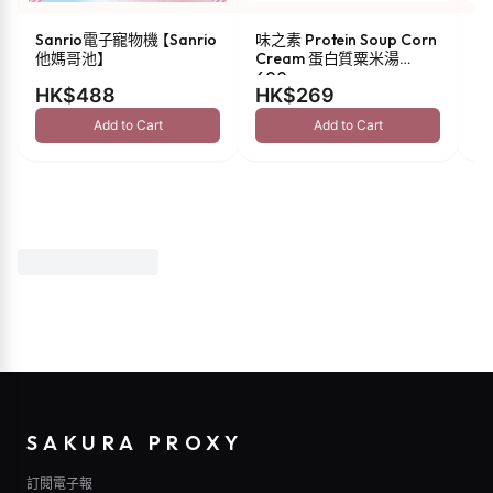
Sanrio電子寵物機 【Sanrio
味之素 Protein Soup Corn
s
他媽哥池】
Cream 蛋白質粟米湯
油 
600g
HK$488
HK$269
H
Add to Cart
Add to Cart
SAKURA PROXY
訂閱電子報