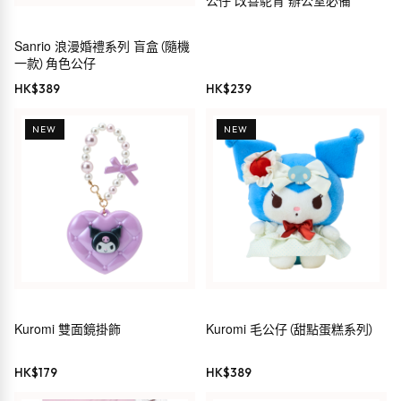
公仔 改善駝背 辦公室必備
Sanrio 浪漫婚禮系列 盲盒（隨機
一款）角色公仔
HK$
389
HK$
239
NEW
NEW
Kuromi 雙面鏡掛飾
Kuromi 毛公仔（甜點蛋糕系列）
HK$
179
HK$
389