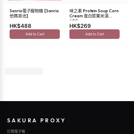
Sanrio電子寵物機 【Sanrio
味之素 Protein Soup Corn
s
他媽哥池】
Cream 蛋白質粟米湯
油 
600g
HK$488
HK$269
H
Add to Cart
Add to Cart
SAKURA PROXY
訂閱電子報