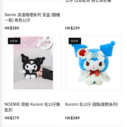
公仔 改善駝背 辦公室必備
Sanrio 浪漫婚禮系列 盲盒（隨機
一款）角色公仔
HK$
389
HK$
239
NEW
NEW
NOEMIE 原創 Kuromi 毛公仔鎖
Kuromi 毛公仔（甜點蛋糕系列）
匙扣
HK$
279
HK$
389