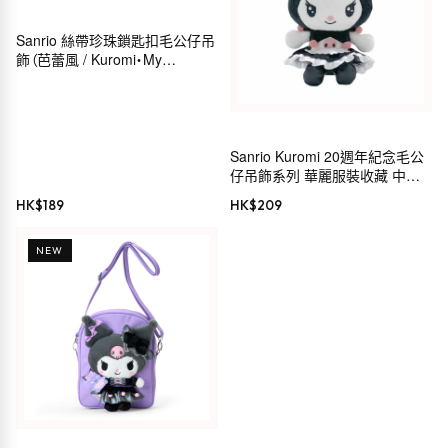
Sanrio 絲帶珍珠鎖匙扣毛公仔吊
飾（芭蕾風 / Kuromi・My
Melody・Hello Kitty・
Cinnamoroll）
Sanrio Kuromi 20週年紀念毛公
仔吊飾系列 華麗服裝收藏 中島
公司 毛公仔鏈 MC
HK$
189
HK$
209
NEW