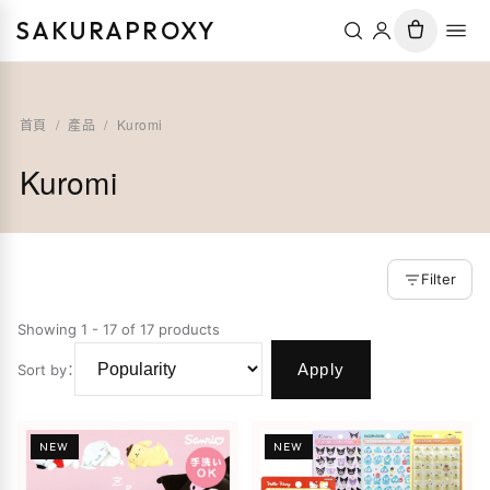
SAKURAPROXY
首頁
/
產品
/
Kuromi
Kuromi
Filter
Showing 1 - 17 of 17 products
Apply
Sort by
：
NEW
NEW