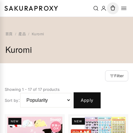
SAKURAPROXY
首頁
/
產品
/
Kuromi
Kuromi
Filter
Showing 1 - 17 of 17 products
Apply
Sort by
：
NEW
NEW