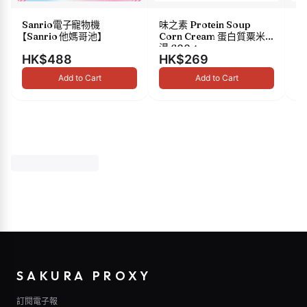
Sanrio電子寵物機
味之素 Protein Soup
s
【Sanrio 他媽哥池】
Corn Cream 蛋白質粟米
油 
湯 600g
HK$488
HK$269
H
Add to Cart
Add to Cart
SAKURA PROXY
訂閱電子報