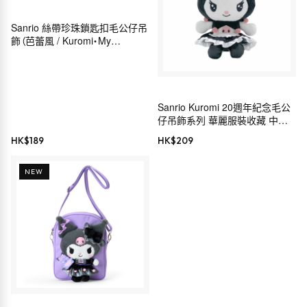
Sanrio 絲帶珍珠鎖匙扣毛公仔吊
飾（芭蕾風 / Kuromi・My
Melody・Hello Kitty・
Cinnamoroll）
Sanrio Kuromi 20週年紀念毛公
仔吊飾系列 華麗服裝收藏 中島
公司 毛公仔鏈 MC
HK$
189
HK$
209
NEW