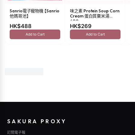
Sanrio電子寵物機 【Sanrio
味之素 Protein Soup Corn
s
他媽哥池】
Cream 蛋白質粟米湯
油 
600g
HK$488
HK$269
H
Add to Cart
Add to Cart
SAKURA PROXY
訂閱電子報