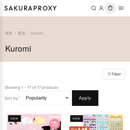
SAKURAPROXY
首頁
/
產品
/
Kuromi
Kuromi
Filter
Showing 1 - 17 of 17 products
Apply
Sort by
：
NEW
NEW