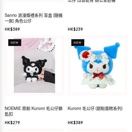
公仔 改善駝背 辦公室必備
Sanrio 浪漫婚禮系列 盲盒（隨機
一款）角色公仔
HK$
389
HK$
239
NEW
NEW
NOEMIE 原創 Kuromi 毛公仔鎖
Kuromi 毛公仔（甜點蛋糕系列）
匙扣
HK$
279
HK$
389