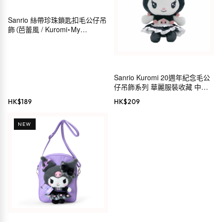
Sanrio 絲帶珍珠鎖匙扣毛公仔吊
飾（芭蕾風 / Kuromi・My
Melody・Hello Kitty・
Cinnamoroll）
Sanrio Kuromi 20週年紀念毛公
仔吊飾系列 華麗服裝收藏 中島
公司 毛公仔鏈 MC
HK$
189
HK$
209
NEW