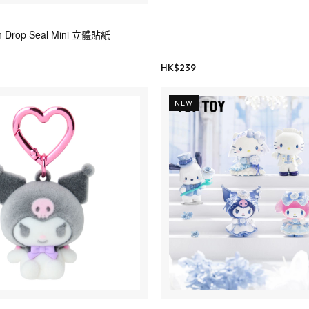
n Drop Seal Mini 立體貼紙
HK$
239
NEW