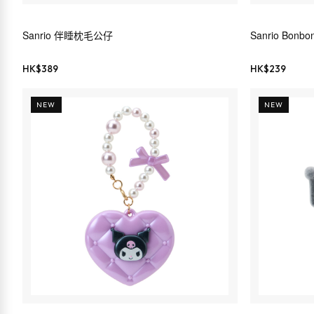
Sanrio 伴睡枕毛公仔
Sanrio Bonbo
HK$
389
HK$
239
NEW
NEW