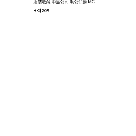
服裝收藏 中島公司 毛公仔鏈 MC
HK$
209