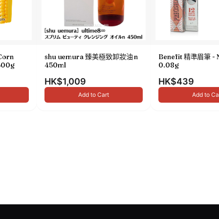
Corn
shu uemura 臻美極致卸妝油 n
Benefit 精準眉筆 - 
00g
450ml
0.08g
HK$1,009
HK$439
Add to Cart
Add to Ca