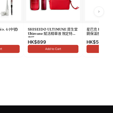
No. 4 (中號)
SHISEIDO ULTIMUNE 資生堂
星巴克 Been The
Ultimune 賦活精華液 限定特別
鋼保溫瓶 473ml
套裝
HK$899
HK$549
rt
Add to Cart
Add to