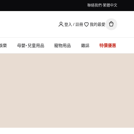
聯絡我們
繁體中文
登入 / 註冊
我的最愛
娛樂
母嬰・兒童用品
寵物用品
雜誌
特價優惠