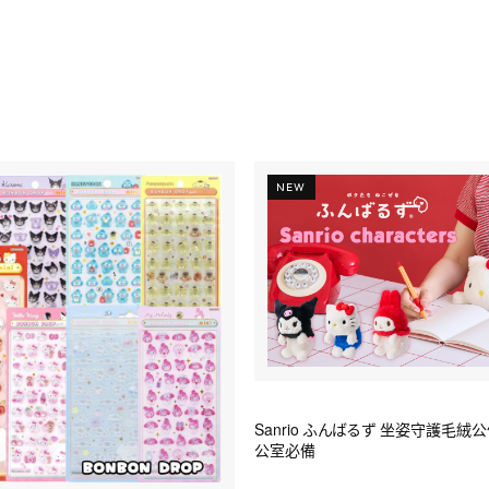
NEW
Sanrio ふんばるず 坐姿守護毛絨
公室必備