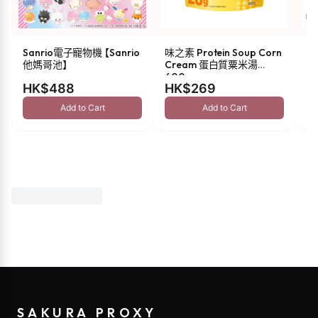
Sanrio電子寵物機 【Sanrio
味之素 Protein Soup Corn
s
他媽哥池】
Cream 蛋白質粟米湯
油 
600g
HK$488
HK$269
H
Add to Cart
Add to Cart
SAKURA PROXY