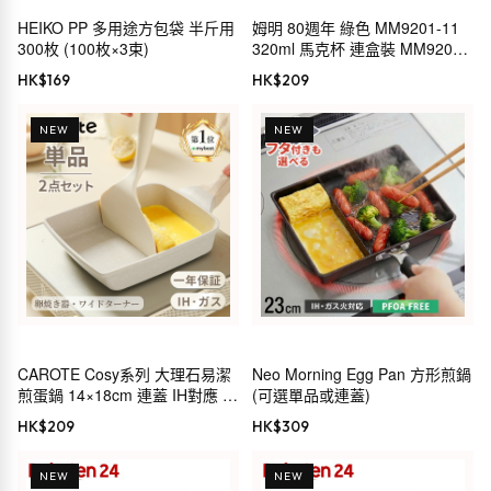
HEIKO PP 多用途方包袋 半斤用
姆明 80週年 綠色 MM9201-11
300枚 (100枚×3束)
320ml 馬克杯 連盒裝 MM9200
80週年 北歐設計 日本製 山加商
HK$
169
HK$
209
店
NEW
NEW
CAROTE Cosy系列 大理石易潔
Neo Morning Egg Pan 方形煎鍋
煎蛋鍋 14×18cm 連蓋 IH對應 灰
(可選單品或連蓋)
色
HK$
209
HK$
309
NEW
NEW