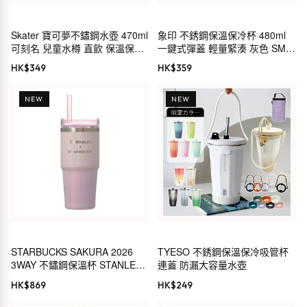
Skater 寶可夢不鏽鋼水壺 470ml
象印 不銹鋼保溫保冷杯 480ml
可刻名 兒童水樽 直飲 保溫保冷
一鍵式彈蓋 輕量緊湊 灰色 SM-
2way
WS48-HM
HK$
349
HK$
359
NEW
NEW
STARBUCKS SAKURA 2026
TYESO 不銹鋼保溫保冷吸管杯
3WAY 不鏽鋼保溫杯 STANLEY
連蓋 防漏大容量水壺
閃亮粉紅漸層 414ml
HK$
869
HK$
249