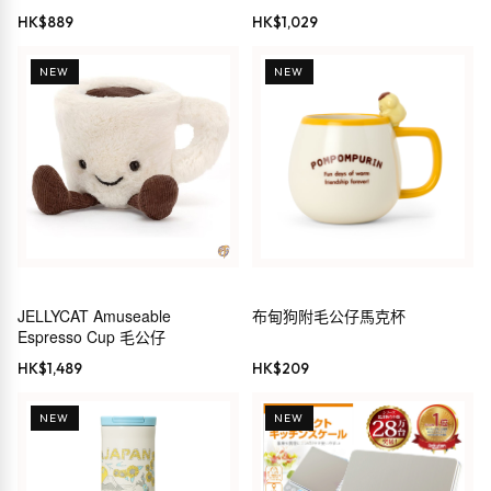
500ml THERMOS
(薄荷綠/蜜糖米色) L835S8
HK$
889
HK$
1,029
L834S8
NEW
NEW
JELLYCAT Amuseable
布甸狗附毛公仔馬克杯
Espresso Cup 毛公仔
HK$
1,489
HK$
209
NEW
NEW