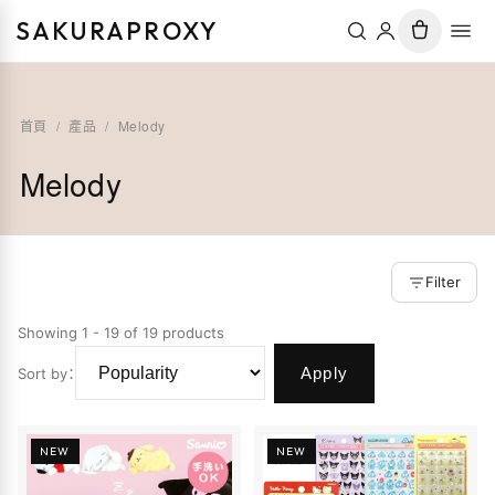
SAKURAPROXY
首頁
/
產品
/
Melody
Melody
Filter
Showing 1 - 19 of 19 products
Apply
Sort by
：
NEW
NEW