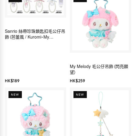
Sanrio 絲帶珍珠鎖匙扣毛公仔吊
飾（芭蕾風 / Kuromi・My
Melody・Hello Kitty・
Cinnamoroll）
My Melody 毛公仔吊飾（閃亮願
望）
HK$
189
HK$
259
NEW
NEW