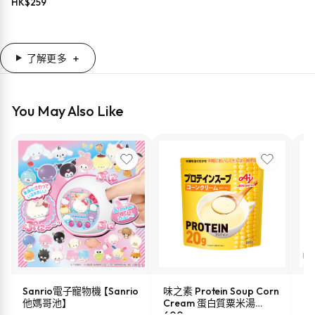
HK$
259
了解更多
You May Also Like
Sanrio電子寵物機 【Sanrio
味之素 Protein Soup Corn
s
他媽哥池】
Cream 蛋白質粟米湯
油 
600g