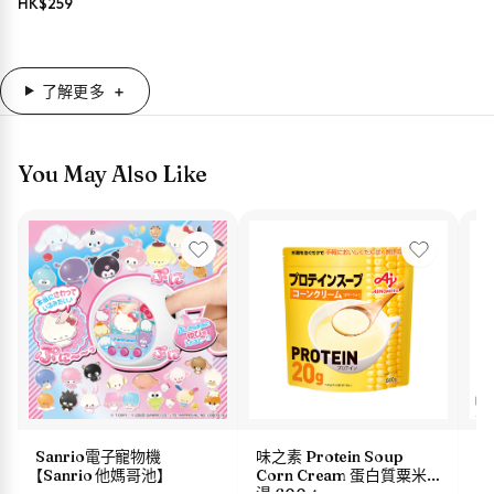
HK$
259
了解更多
You May Also Like
Sanrio電子寵物機
味之素 Protein Soup
s
【Sanrio 他媽哥池】
Corn Cream 蛋白質粟米
油 
湯 600g