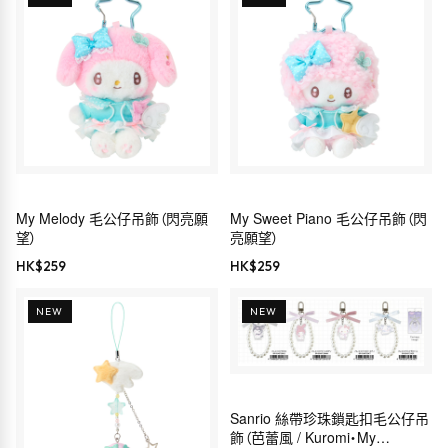
My Melody 毛公仔吊飾（閃亮願
My Sweet Piano 毛公仔吊飾（閃
望）
亮願望）
HK$
259
HK$
259
NEW
NEW
Sanrio 絲帶珍珠鎖匙扣毛公仔吊
飾（芭蕾風 / Kuromi・My