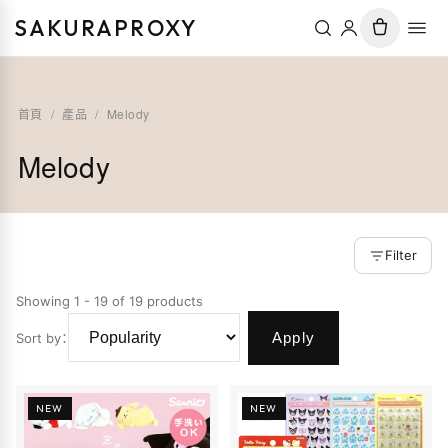
SAKURAPROXY
首頁
/
產品
/
Melody
Melody
Filter
Showing 1 - 19 of 19 products
Apply
Sort by
：
NEW
NEW