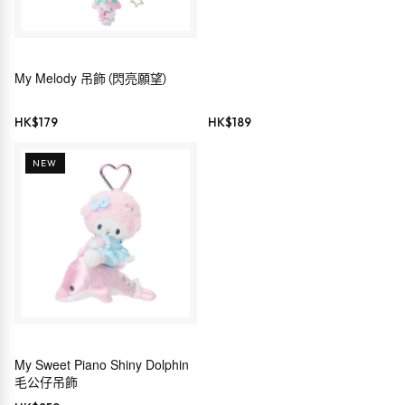
Melody・Hello Kitty・
Cinnamoroll）
My Melody 吊飾（閃亮願望）
HK$
179
HK$
189
NEW
My Sweet Piano Shiny Dolphin
毛公仔吊飾