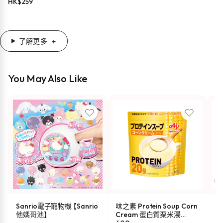
HK$
259
了解更多
You May Also Like
Sanrio電子寵物機 【Sanrio
味之素 Protein Soup Corn
s
他媽哥池】
Cream 蛋白質粟米湯
油 
600g