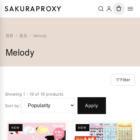
SAKURAPROXY
首頁
/
產品
/
Melody
Melody
Filter
Showing 1 - 19 of 19 products
Apply
Sort by
：
NEW
NEW