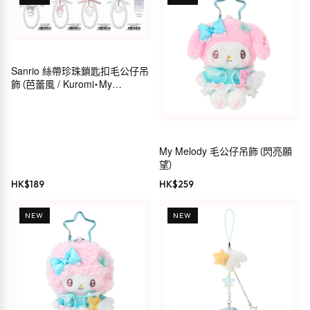
Sanrio 絲帶珍珠鎖匙扣毛公仔吊
飾（芭蕾風 / Kuromi・My
Melody・Hello Kitty・
Cinnamoroll）
My Melody 毛公仔吊飾（閃亮願
望）
HK$
189
HK$
259
NEW
NEW