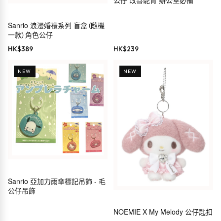
公仔 改善駝背 辦公室必備
Sanrio 浪漫婚禮系列 盲盒（隨機
一款）角色公仔
HK$
389
HK$
239
NEW
NEW
Sanrio 亞加力雨傘標記吊飾 - 毛
公仔吊飾
NOEMIE X My Melody 公仔匙扣