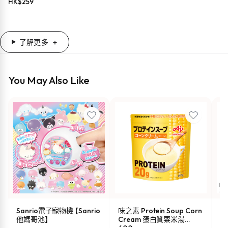
HK$
259
了解更多
You May Also Like
Sanrio電子寵物機 【Sanrio
味之素 Protein Soup Corn
s
他媽哥池】
Cream 蛋白質粟米湯
油 
600g