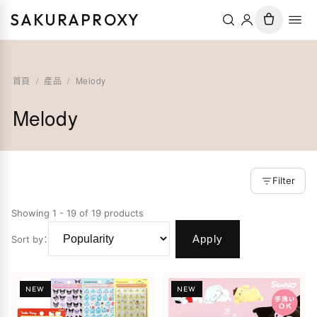
SAKURAPROXY
首頁
/
產品
/
Melody
Melody
Filter
Showing 1 - 19 of 19 products
Apply
Sort by
：
NEW
NEW