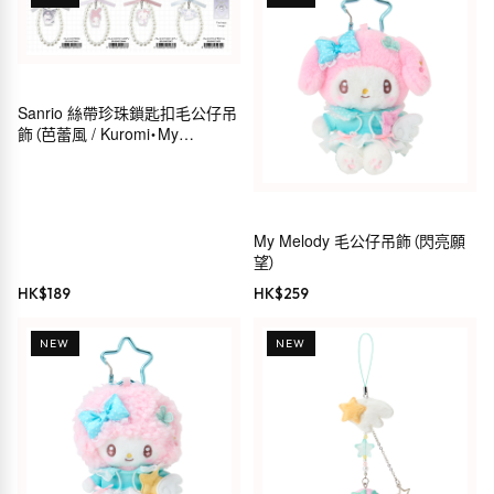
Sanrio 絲帶珍珠鎖匙扣毛公仔吊
飾（芭蕾風 / Kuromi・My
Melody・Hello Kitty・
Cinnamoroll）
My Melody 毛公仔吊飾（閃亮願
望）
HK$
189
HK$
259
NEW
NEW