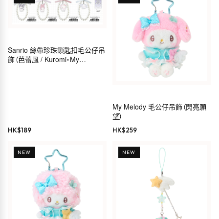
Sanrio 絲帶珍珠鎖匙扣毛公仔吊
飾（芭蕾風 / Kuromi・My
Melody・Hello Kitty・
Cinnamoroll）
My Melody 毛公仔吊飾（閃亮願
望）
HK$
189
HK$
259
NEW
NEW