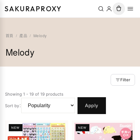
SAKURAPROXY
首頁
/
產品
/
Melody
Melody
Filter
Showing 1 - 19 of 19 products
Apply
Sort by
：
NEW
NEW