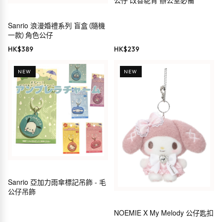
公仔 改善駝背 辦公室必備
Sanrio 浪漫婚禮系列 盲盒（隨機
一款）角色公仔
HK$
389
HK$
239
NEW
NEW
Sanrio 亞加力雨傘標記吊飾 - 毛
公仔吊飾
NOEMIE X My Melody 公仔匙扣