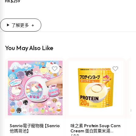
HK$
259
了解更多
You May Also Like
Sanrio電子寵物機 【Sanrio
味之素 Protein Soup Corn
s
他媽哥池】
Cream 蛋白質粟米湯
油 
600g