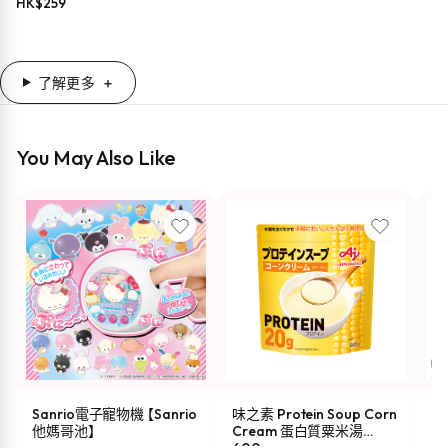
HK$
259
了解更多
You May Also Like
Sanrio電子寵物機 【Sanrio
味之素 Protein Soup Corn
s
他媽哥池】
Cream 蛋白質粟米湯
油 
600g