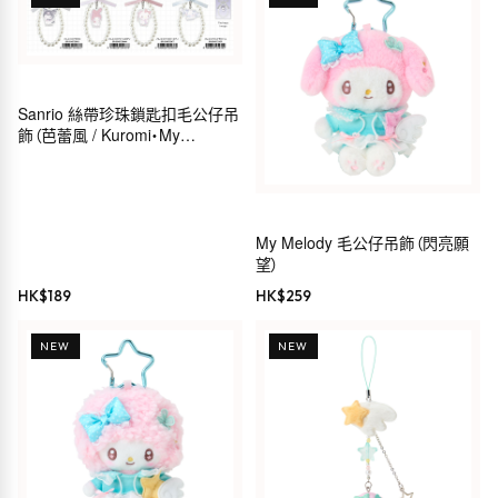
Sanrio 絲帶珍珠鎖匙扣毛公仔吊
飾（芭蕾風 / Kuromi・My
Melody・Hello Kitty・
Cinnamoroll）
My Melody 毛公仔吊飾（閃亮願
望）
HK$
189
HK$
259
NEW
NEW