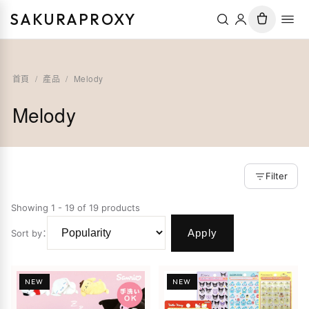
SAKURAPROXY
首頁
/
產品
/
Melody
Melody
Filter
Showing 1 - 19 of 19 products
Apply
Sort by
：
NEW
NEW