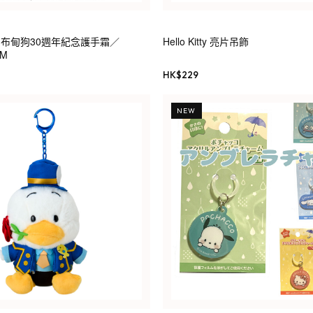
eam 布甸狗30週年紀念護手霜／
Hello Kitty 亮片吊飾
AM
HK$
229
NEW