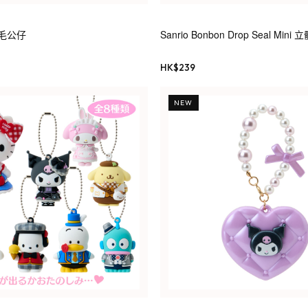
枕毛公仔
Sanrio Bonbon Drop Seal Mini
HK$
239
NEW