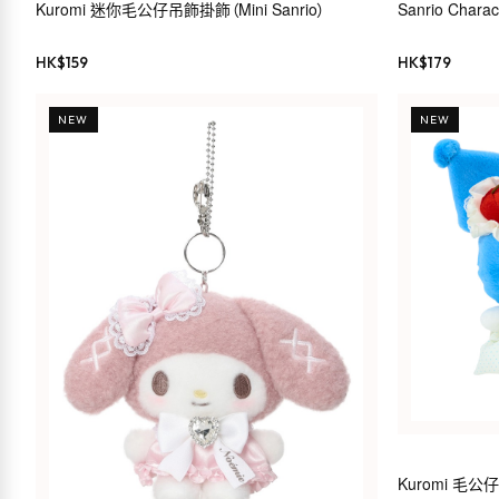
Kuromi 迷你毛公仔吊飾掛飾（Mini Sanrio）
Sanrio Cha
HK$
159
HK$
179
NEW
NEW
Kuromi 毛