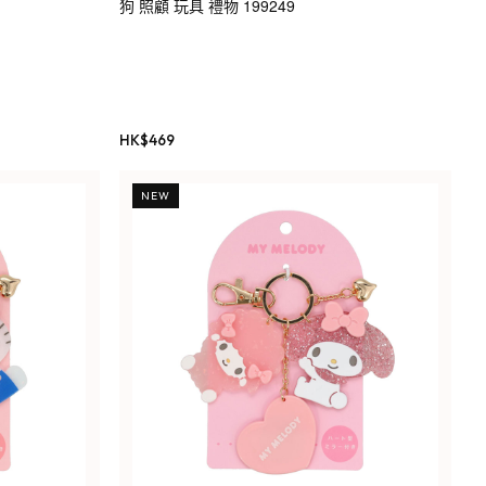
狗 照顧 玩具 禮物 199249
HK$
469
NEW