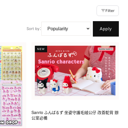
Filter
Apply
Sort by
：
NEW
Sanrio ふんばるず 坐姿守護毛絨公仔 改善駝背 辦
公室必備