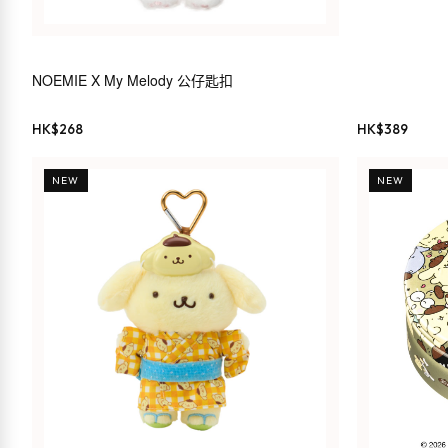
NOEMIE X My Melody 公仔匙扣
HK$
268
HK$
389
NEW
NEW