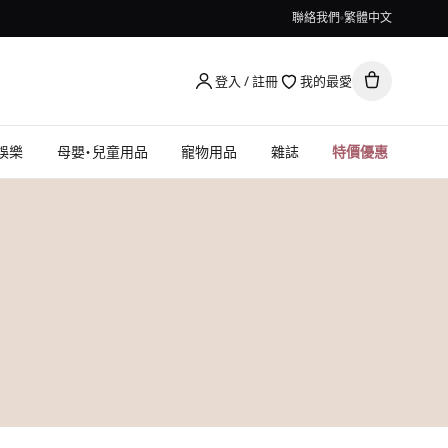
聯絡我們
繁體中文
登入 / 註冊
我的最愛
娛樂
母嬰・兒童用品
寵物用品
雜誌
特價優惠