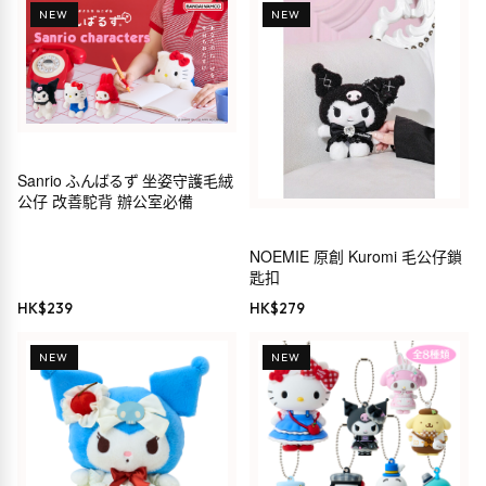
NEW
NEW
Sanrio ふんばるず 坐姿守護毛絨
公仔 改善駝背 辦公室必備
NOEMIE 原創 Kuromi 毛公仔鎖
匙扣
HK$
239
HK$
279
NEW
NEW