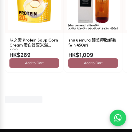
味之素 Protein Soup Corn
shu uemura 臻美極致卸妝
Be
Cream 蛋白質粟米湯
油 n 450ml
(
600g
HK$269
HK$1,009
H
Add to Cart
Add to Cart