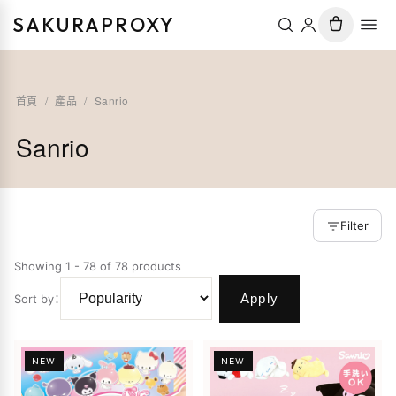
SAKURAPROXY
首頁
/
產品
/
Sanrio
Sanrio
Filter
Showing 1 - 78 of 78 products
Apply
Sort by
：
NEW
NEW