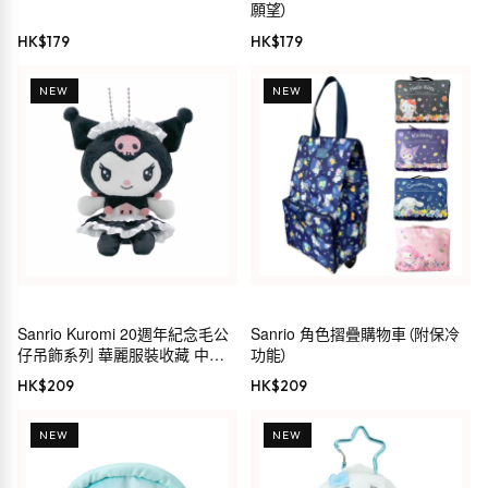
願望）
HK$
179
HK$
179
NEW
NEW
Sanrio Kuromi 20週年紀念毛公
Sanrio 角色摺疊購物車（附保冷
仔吊飾系列 華麗服裝收藏 中島
功能）
公司 毛公仔鏈 MC
HK$
209
HK$
209
NEW
NEW