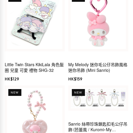
Little Twin Stars KikiLala 角色髮
My Melody 迷你毛公仔吊飾風格
圈 兒童 可愛 禮物 SHG-32
迷你吊飾 (Mini Sanrio)
HK$
129
HK$
159
NEW
NEW
Sanrio 絲帶珍珠鎖匙扣毛公仔吊
飾（芭蕾風 / Kuromi・My