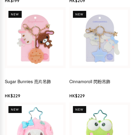
HK$
199
HK$
209
NEW
NEW
Sugar Bunnies 亮片吊飾
Cinnamoroll 閃粉吊飾
HK$
229
HK$
229
NEW
NEW