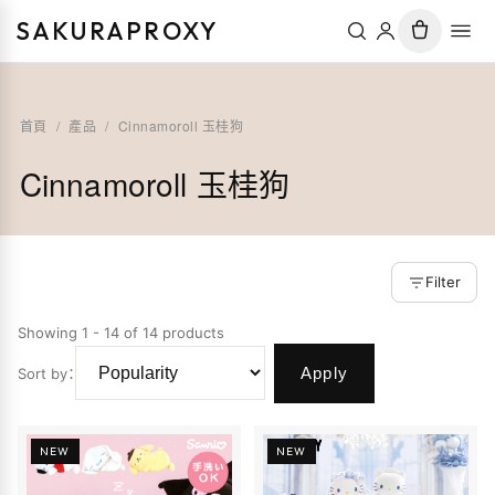
SAKURAPROXY
首頁
/
產品
/
Cinnamoroll 玉桂狗
Cinnamoroll 玉桂狗
Filter
Showing 1 - 14 of 14 products
Apply
Sort by
：
NEW
NEW