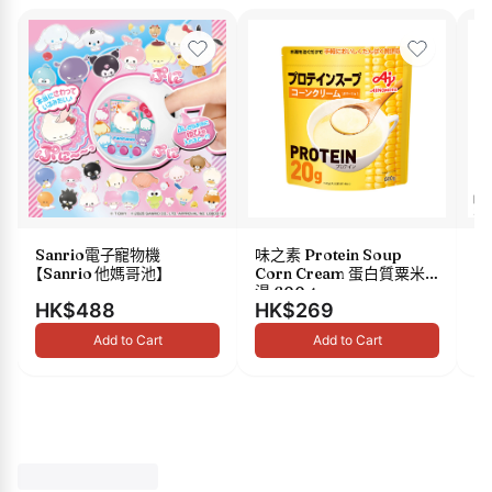
Sanrio電子寵物機
味之素 Protein Soup
s
【Sanrio 他媽哥池】
Corn Cream 蛋白質粟米
油 
湯 600g
HK$488
HK$269
H
Add to Cart
Add to Cart