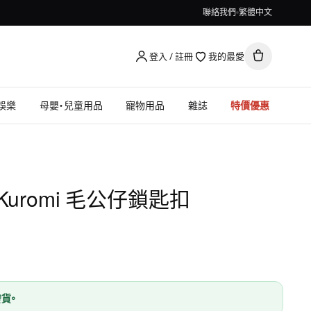
聯絡我們
繁體中文
登入 / 註冊
我的最愛
娛樂
母嬰・兒童用品
寵物用品
雜誌
特價優惠
 Kuromi 毛公仔鎖匙扣
貨。