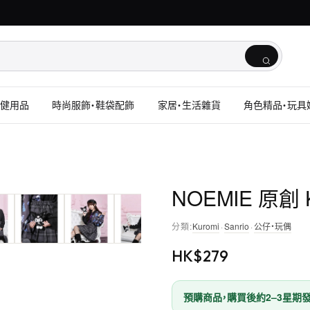
保健用品
時尚服飾・鞋袋配飾
家居・生活雜貨
角色精品・玩具
NOEMIE 原創
分類
:
Kuromi
·
Sanrio
·
公仔・玩偶
HK$
279
預購商品，購買後約2–3星期發