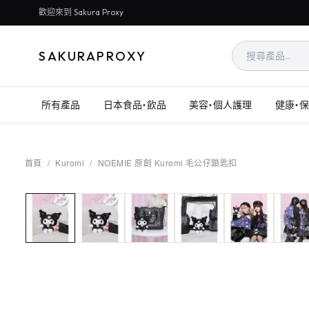
歡迎來到 Sakura Proxy
SAKURAPROXY
所有產品
日本食品・飲品
美容・個人護理
健康・
首頁
/
Kuromi
/
NOEMIE 原創 Kuromi 毛公仔鎖匙扣