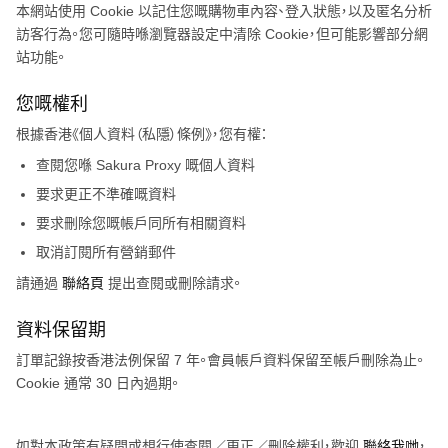
本網站使用 Cookie 以記住您嘅購物車內容、登入狀態，以及匿名分析
訪客行為。您可隨時喺瀏覽器設定中清除 Cookie，但可能影響部分網
站功能。
您嘅權利
根據香港《個人資料（私隱）條例》，您有權：
查閱您喺
Sakura Proxy
嘅個人資料
要求更正不準確嘅資料
要求刪除您嘅帳戶同所有相關資料
取消訂閱所有營銷郵件
請通過
聯絡頁
提出查閱或刪除請求。
資料保留期
訂單記錄按香港法例保留 7 年。會員帳戶資料保留至帳戶刪除為止。
Cookie 通常 30 日內過期。
如對本政策有疑問或想行使查閱／更正／刪除權利，歡迎
聯絡我哋
，