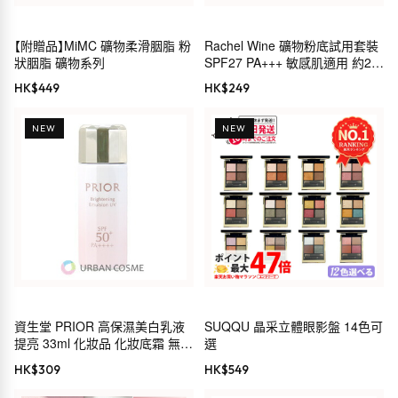
【附贈品】MiMC 礦物柔滑胭脂 粉
Rachel Wine 礦物粉底試用套裝
狀胭脂 礦物系列
SPF27 PA+++ 敏感肌適用 約2週
用量
HK$
449
HK$
249
NEW
NEW
資生堂 PRIOR 高保濕美白乳液
SUQQU 晶采立體眼影盤 14色可
提亮 33ml 化妝品 化妝底霜 無粉
選
底 防曬 乾燥 保濕 滋潤 抗衰老
HK$
309
HK$
549
黑色素 色斑 雀斑 傳明酸 敏感肌
乾燥肌 30代 40代 50代 60代