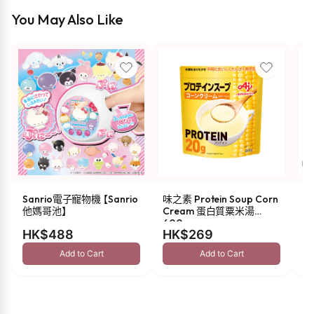
You May Also Like
Sanrio電子寵物機 【Sanrio
味之素 Protein Soup Corn
s
他媽哥池】
Cream 蛋白質粟米湯
油 
600g
HK$488
HK$269
H
Add to Cart
Add to Cart