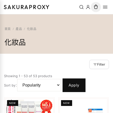
SAKURAPROXY
首頁
/
產品
/
化妝品
化妝品
Filter
Showing 1 - 53 of 53 products
Apply
Sort by
：
NEW
NEW