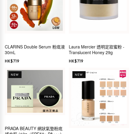
CLARINS Double Serum 粉底液
Laura Mercier 透明定妝蜜粉 -
30mL
Translucent Honey 29g
HK$
719
HK$
719
NEW
NEW
PRADA BEAUTY 網狀氣墊粉底
補充裝 (12g／SPF50+ PA+++)