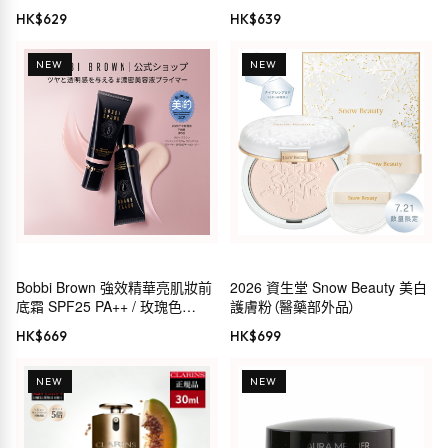
Foundation SPF 50 氣墊粉底
HK$
629
HK$
639
NEW
NEW
Bobbi Brown 強效精華亮肌妝前
2026 資生堂 Snow Beauty 美白
底霜 SPF25 PA++ / 玫瑰色
護膚粉（醫藥部外品）
SPF24 PA++
HK$
669
HK$
699
NEW
NEW