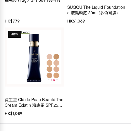
SUQQU The Liquid Foundation
e 液態粉底 30ml (多色可選)
HK$
779
HK$
1,069
NEW
資生堂 Clé de Peau Beauté Tan
Cream Éclat n 粉底霜 SPF25
PA++
HK$
1,089