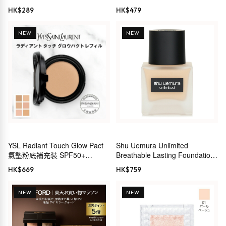
25ml
HK$
289
HK$
479
NEW
NEW
YSL Radiant Touch Glow Pact
Shu Uemura Unlimited
氣墊粉底補充裝 SPF50+
Breathable Lasting Foundation
PA++++
S 47 No 584 粉底液
HK$
669
HK$
759
NEW
NEW